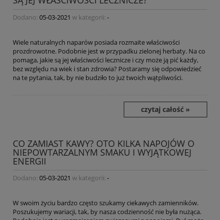
SĄ JEJ WŁAŚCIWOŚCI LECZNICZE?
Dodano:
05-03-2021
w kategorii:
-
Wiele naturalnych naparów posiada rozmaite właściwości
prozdrowotne. Podobnie jest w przypadku zielonej herbaty. Na co
pomaga, jakie są jej właściwości lecznicze i czy może ją pić każdy,
bez względu na wiek i stan zdrowia? Postaramy się odpowiedzieć
na te pytania, tak, by nie budziło to już twoich wątpliwości.
czytaj całość »
CO ZAMIAST KAWY? OTO KILKA NAPOJÓW O
NIEPOWTARZALNYM SMAKU I WYJĄTKOWEJ
ENERGII
Dodano:
05-03-2021
w kategorii:
-
W swoim życiu bardzo często szukamy ciekawych zamienników.
Poszukujemy wariacji, tak, by nasza codzienność nie była nużąca.