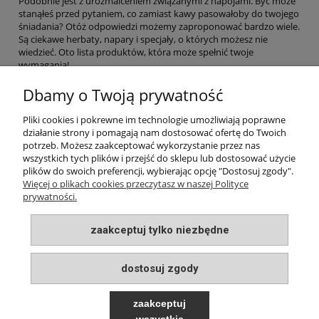
Podobnie jest z urozmaiceniem związanymi z napojami. Być może
stanąłeś przed pytaniem, co zamiast kawy pasowałoby do twojego
śniadania? Otóż odpowiedzi możemy zaproponować bardzo wiele.
Są ciekawe herbaty, napary i specjały, o których możesz nie
wiedzieć. Oto lista produktów, która może spełnić twoje
wymagania!
Dbamy o Twoją prywatność
czytaj całość »
Pliki cookies i pokrewne im technologie umożliwiają poprawne
działanie strony i pomagają nam dostosować ofertę do Twoich
potrzeb. Możesz zaakceptować wykorzystanie przez nas
wszystkich tych plików i przejść do sklepu lub dostosować użycie
plików do swoich preferencji, wybierając opcję "Dostosuj zgody".
INFORMACJE
Więcej o plikach cookies przeczytasz w naszej Polityce
prywatności.
MOJE KONTO
zaakceptuj tylko niezbędne
PŁATNOŚCI I DOSTAWA
dostosuj zgody
O NAS
zaakceptuj