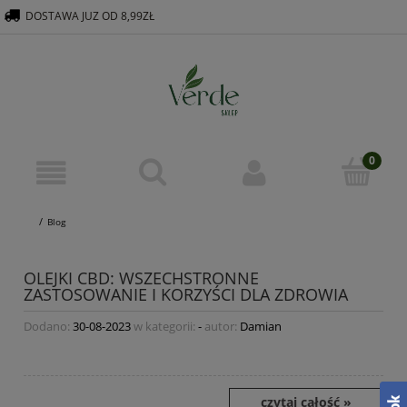
DOSTAWA JUZ OD 8,99ZŁ
516 569 563
KONTAKT@VERDEGROUP.PL
Blog
OLEJKI CBD: WSZECHSTRONNE
ZASTOSOWANIE I KORZYŚCI DLA ZDROWIA
Dodano:
30-08-2023
w kategorii:
-
autor:
Damian
czytaj całość »