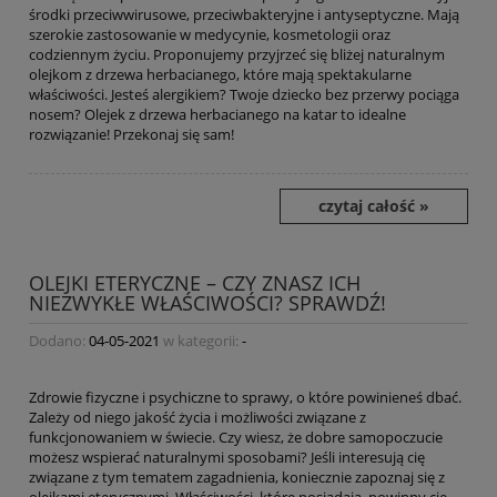
środki przeciwwirusowe, przeciwbakteryjne i antyseptyczne. Mają
szerokie zastosowanie w medycynie, kosmetologii oraz
codziennym życiu. Proponujemy przyjrzeć się bliżej naturalnym
olejkom z drzewa herbacianego, które mają spektakularne
właściwości. Jesteś alergikiem? Twoje dziecko bez przerwy pociąga
nosem? Olejek z drzewa herbacianego na katar to idealne
rozwiązanie! Przekonaj się sam!
czytaj całość »
OLEJKI ETERYCZNE – CZY ZNASZ ICH
NIEZWYKŁE WŁAŚCIWOŚCI? SPRAWDŹ!
Dodano:
04-05-2021
w kategorii:
-
Zdrowie fizyczne i psychiczne to sprawy, o które powinieneś dbać.
Zależy od niego jakość życia i możliwości związane z
funkcjonowaniem w świecie. Czy wiesz, że dobre samopoczucie
możesz wspierać naturalnymi sposobami? Jeśli interesują cię
związane z tym tematem zagadnienia, koniecznie zapoznaj się z
olejkami eterycznymi. Właściwości, które posiadają, powinny cię