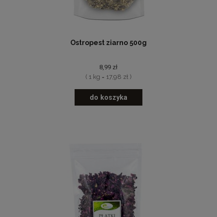
Ostropest ziarno 500g
8,99 zł
( 1 kg = 17,98 zł )
do koszyka