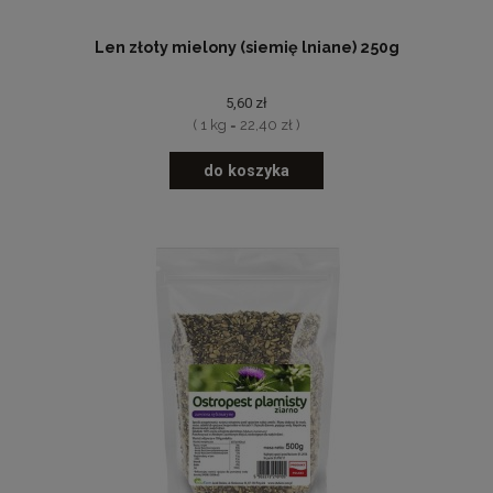
Len złoty mielony (siemię lniane) 250g
5,60 zł
( 1 kg = 22,40 zł )
do koszyka