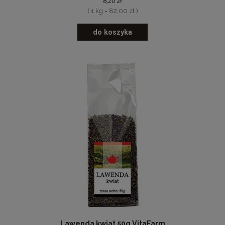
8,20 zł
( 1 kg = 82,00 zł )
do koszyka
Lawenda kwiat 50g VitaFarm