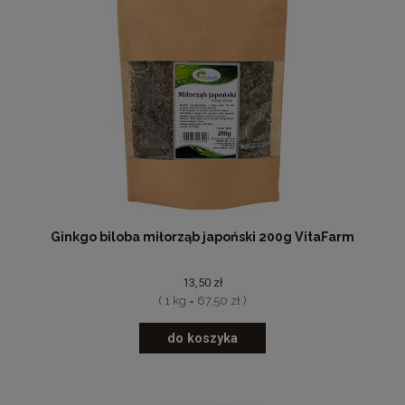
Ginkgo biloba miłorząb japoński 200g VitaFarm
13,50 zł
( 1 kg = 67,50 zł )
do koszyka