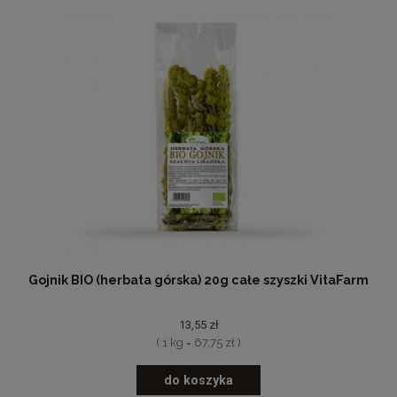
Gojnik BIO (herbata górska) 20g całe szyszki VitaFarm
13,55 zł
( 1 kg = 67,75 zł )
do koszyka