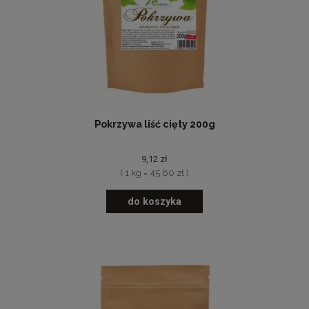
Pokrzywa liść cięty 200g
9,12 zł
( 1 kg = 45,60 zł )
do koszyka