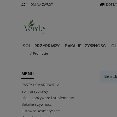
14-DNI NA ZWROT
DOSTAW
SÓL I PRZYPRAWY
BAKALIE I ŻYWNOŚĆ
OL
Promocje
MENU
Nie znal
PASTY I SMAROWIDŁA
Sól i przyprawy
Oleje spożywcze i suplementy
Bakalie i żywność
Surowce kosmetyczne