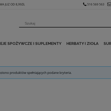
A JUZ OD 8,99ZŁ
516 569 563
EJE SPOŻYWCZE I SUPLEMENTY
HERBATY I ZIOŁA
SU
eziono produktów spełniających podane kryteria.