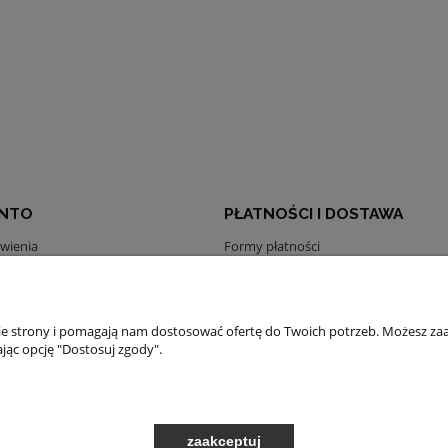
ONTO
PŁATNOŚCI I DOSTAWA
wienia
Formy płatności
konta
Czas i koszty dostawy
nia
Czas realizacji zamówienia
nie strony i pomagają nam dostosować ofertę do Twoich potrzeb. Możesz zaa
jąc opcję "Dostosuj zgody".
Sklep internetowy Shoper.pl
zaakceptuj