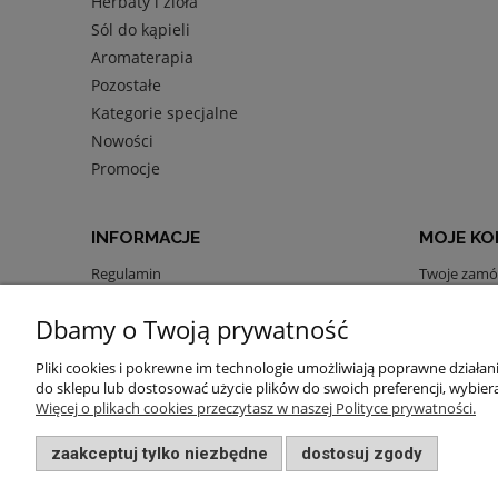
Herbaty i zioła
Sól do kąpieli
Aromaterapia
Pozostałe
Kategorie specjalne
Nowości
Promocje
INFORMACJE
MOJE K
Regulamin
Twoje zamó
Polityka prywatności
Ustawienia 
Dbamy o Twoją prywatność
Zwroty i reklamacje
Przechowal
Blog
Pliki cookies i pokrewne im technologie umożliwiają poprawne działa
do sklepu lub dostosować użycie plików do swoich preferencji, wybiera
Więcej o plikach cookies przeczytasz w naszej Polityce prywatności.
zaakceptuj tylko niezbędne
dostosuj zgody