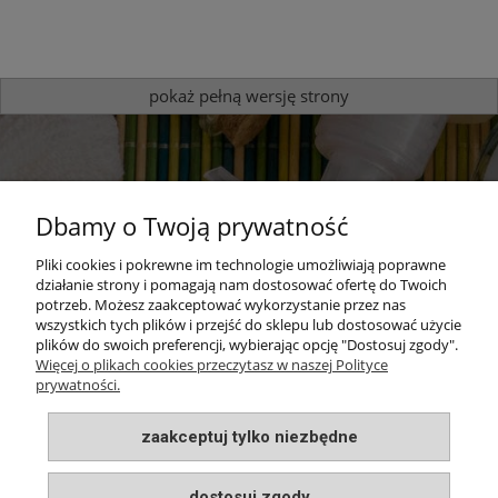
pokaż pełną wersję strony
Dbamy o Twoją prywatność
Pliki cookies i pokrewne im technologie umożliwiają poprawne
działanie strony i pomagają nam dostosować ofertę do Twoich
potrzeb. Możesz zaakceptować wykorzystanie przez nas
Sprawdź nasze produkty
wszystkich tych plików i przejść do sklepu lub dostosować użycie
plików do swoich preferencji, wybierając opcję "Dostosuj zgody".
zapachowe
Więcej o plikach cookies przeczytasz w naszej Polityce
prywatności.
sprawdzam
zaakceptuj tylko niezbędne
dostosuj zgody