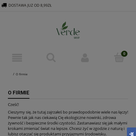
DOSTAWA JUZ OD 8,99ZŁ
516 569 563
KONTAKT@VERDEGROUP.PL
O firmie
O FIRMIE
Cześć!
Cieszymy się, że tutaj zajrzałeś bo prawdopodobnie wiele nas łączy!
Pewnie tak jak nas ciekawią Cię ekologiczne nowinki, zdrowa
żywność i bezpieczne środki czystości. Zastanawiasz się jak małymi
krokami zmieniać świat na lepsze. Chcesz żyć w zgodzie z naturą i
lubisz otaczać się produktami przyjaznymi środowisku.