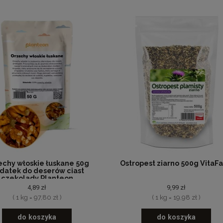
echy włoskie łuskane 50g
Ostropest ziarno 500g VitaF
datek do deserów ciast
czekolady Planteon
4,89 zł
9,99 zł
( 1 kg = 97,80 zł )
( 1 kg = 19,98 zł )
do koszyka
do koszyka