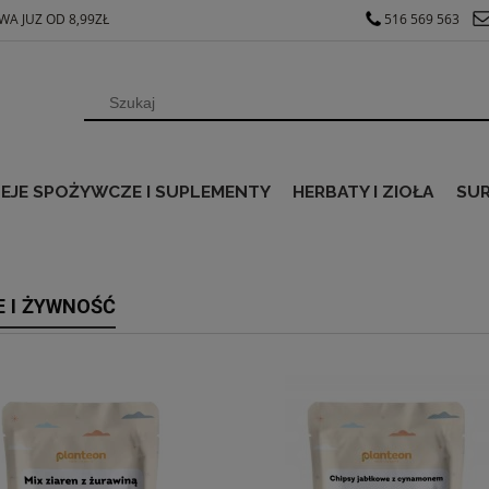
A JUZ OD 8,99ZŁ
516 569 563
EJE SPOŻYWCZE I SUPLEMENTY
HERBATY I ZIOŁA
SU
E I ŻYWNOŚĆ