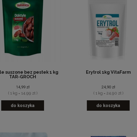
le suszone bez pestek 1 kg
Erytrol 1kg VitaFarm
TAR-GROCH
14,99 zł
24,90 zł
( 1 kg = 14,99 zł )
( 1 kg = 24,90 zł )
do koszyka
do koszyka