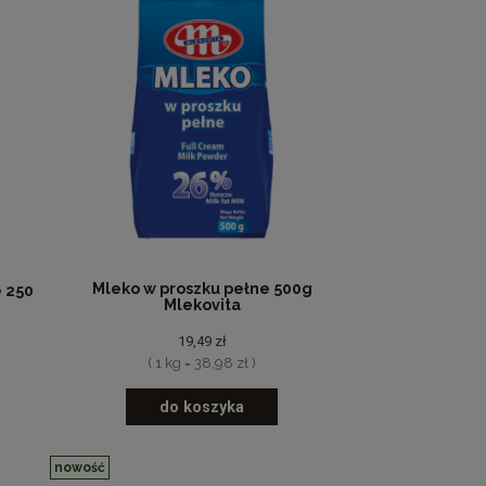
Mleko w proszku pełne 500g
 250
Mlekovita
19,49 zł
( 1 kg = 38,98 zł )
do koszyka
nowość