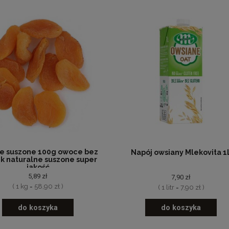
e suszone 100g owoce bez
Napój owsiany Mlekovita 1
k naturalne suszone super
jakość
5,89 zł
7,90 zł
( 1 kg = 58,90 zł )
( 1 litr = 7,90 zł )
do koszyka
do koszyka