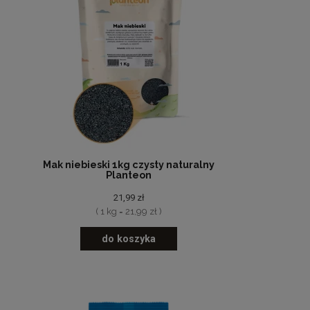
Mak niebieski 1kg czysty naturalny
Planteon
21,99 zł
( 1 kg = 21,99 zł )
do koszyka