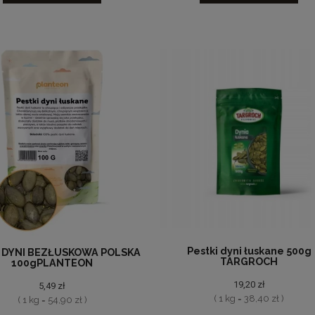
Pestki dyni łuskane 500g
I DYNI BEZŁUSKOWA POLSKA
TARGROCH
100gPLANTEON
19,20 zł
5,49 zł
( 1 kg = 38,40 zł )
( 1 kg = 54,90 zł )