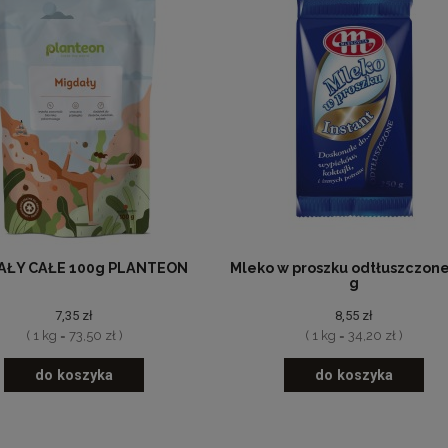
AŁY CAŁE 100g PLANTEON
Mleko w proszku odtłuszczone
g
7,35 zł
8,55 zł
( 1 kg = 73,50 zł )
( 1 kg = 34,20 zł )
do koszyka
do koszyka