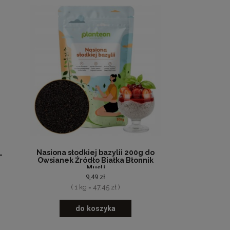
Nasiona słodkiej bazylii 200g do
L
Owsianek Źródło Białka Błonnik
Musli
9,49 zł
( 1 kg = 47,45 zł )
do koszyka