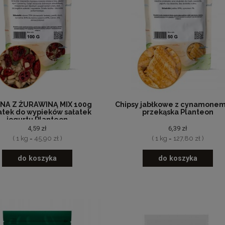
NA Z ŻURAWINĄ MIX 100g
Chipsy jabłkowe z cynamonem
tek do wypieków sałatek
przekąska Planteon
jogurtu Planteon
4,59 zł
6,39 zł
( 1 kg = 45,90 zł )
( 1 kg = 127,80 zł )
do koszyka
do koszyka