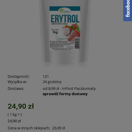
Dostępność:
121
Wysyłka w:
24 godziny
Dostawa:
od 8,99 zł
- InPost Paczkomaty
sprawdź formy dostawy
24,90 zł
( 1
kg
=
)
24,90 zł
Cena w innych sklepach:
23,09 zł