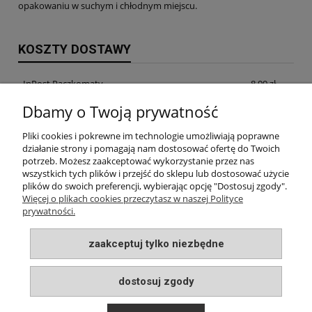
opakowaniu w suchym i chłodnym miejscu.
KOSZTY DOSTAWY
InPost Paczkomaty
8,99 zł
Dbamy o Twoją prywatność
InPost Kurier
14,99 zł
Pliki cookies i pokrewne im technologie umożliwiają poprawne
odbiór osobisty w siedzibie firmy
0,00 zł
działanie strony i pomagają nam dostosować ofertę do Twoich
potrzeb. Możesz zaakceptować wykorzystanie przez nas
wszystkich tych plików i przejść do sklepu lub dostosować użycie
plików do swoich preferencji, wybierając opcję "Dostosuj zgody".
INFORMACJE
Więcej o plikach cookies przeczytasz w naszej Polityce
prywatności.
MOJE KONTO
zaakceptuj tylko niezbędne
PŁATNOŚCI I DOSTAWA
dostosuj zgody
O NAS