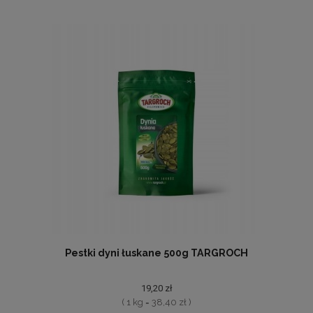
Pestki dyni łuskane 500g TARGROCH
19,20 zł
( 1 kg = 38,40 zł )