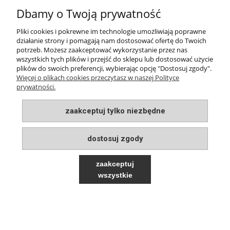
8,25 zł
Dbamy o Twoją prywatność
( 1 kg = 16,50 zł )
Pliki cookies i pokrewne im technologie umożliwiają poprawne
do koszyka
działanie strony i pomagają nam dostosować ofertę do Twoich
potrzeb. Możesz zaakceptować wykorzystanie przez nas
wszystkich tych plików i przejść do sklepu lub dostosować użycie
plików do swoich preferencji, wybierając opcję "Dostosuj zgody".
INFORMACJE
Więcej o plikach cookies przeczytasz w naszej Polityce
prywatności.
MOJE KONTO
zaakceptuj tylko niezbędne
PŁATNOŚCI I DOSTAWA
dostosuj zgody
O NAS
zaakceptuj
wszystkie
pokaż pełną wersję strony
Sklep internetowy Shoper.pl