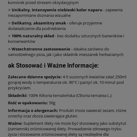
komórek przed stresem oksydacyjnym
⭐
Unikalny, intensywnie niebieski kolor naparu
- zapewnia
niezapomniane doznania wizualne
⭐
Delikatny, aksamitny smak
- oferuje przyjemne
doświadczenie dla podniebienia
⭐
100% naturalny skład
- bez dodatku sztucznych barwników i
konserwantów
⭐
Wszechstronne zastosowanie
- idealna zarówno do
samodzielnego picia, jak i jako składnik mieszanek herbacianych
ak Stosować i Ważne Informacje:
Zalecane dzienne spożycie:
4-5 suszonych kwiatów zalać 250ml
gorącej wody o temperaturze ok. 90°C i parzyć ok. 10 minut pod
przykryciem.
Składniki:
100% Klitoria ternateńska (Clitoria ternatea L.)
Ilość w opakowaniu:
50g
Informacja o alergenach:
Produkt może zawierać sezam, różne
orzechy oraz zboża zawierające gluten.
Ważne:
Suplement diety nie może być stosowany jako substytut
(zamiennik) zróżnicowanej diety. Prowadzenie zdrowego trybu
życia i stosowanie zróżnicowanej diety są niezbędne dla