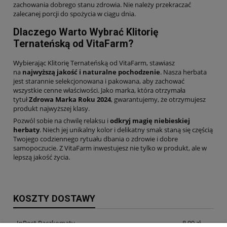
zachowania dobrego stanu zdrowia. Nie należy przekraczać
zalecanej porcji do spożycia w ciągu dnia.
Dlaczego Warto Wybrać Klitorię
Ternateńską od VitaFarm?
Wybierając Klitorię Ternateńską od VitaFarm, stawiasz
na
najwyższą jakość i naturalne pochodzenie
. Nasza herbata
jest starannie selekcjonowana i pakowana, aby zachować
wszystkie cenne właściwości. Jako marka, która otrzymała
tytuł
Zdrowa Marka Roku 2024
, gwarantujemy, że otrzymujesz
produkt najwyższej klasy.
Pozwól sobie na chwilę relaksu i
odkryj magię niebieskiej
herbaty
. Niech jej unikalny kolor i delikatny smak staną się częścią
Twojego codziennego rytuału dbania o zdrowie i dobre
samopoczucie. Z VitaFarm inwestujesz nie tylko w produkt, ale w
lepszą jakość życia.
KOSZTY DOSTAWY
InPost Paczkomaty
8,99 zł