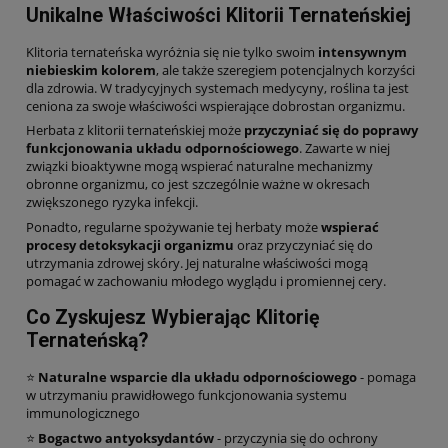
Unikalne Właściwości Klitorii Ternateńskiej
Klitoria ternateńska wyróżnia się nie tylko swoim
intensywnym
niebieskim kolorem
, ale także szeregiem potencjalnych korzyści
dla zdrowia. W tradycyjnych systemach medycyny, roślina ta jest
ceniona za swoje właściwości wspierające dobrostan organizmu.
Herbata z klitorii ternateńskiej może
przyczyniać się do poprawy
funkcjonowania układu odpornościowego
. Zawarte w niej
związki bioaktywne mogą wspierać naturalne mechanizmy
obronne organizmu, co jest szczególnie ważne w okresach
zwiększonego ryzyka infekcji.
Ponadto, regularne spożywanie tej herbaty może
wspierać
procesy detoksykacji organizmu
oraz przyczyniać się do
utrzymania zdrowej skóry. Jej naturalne właściwości mogą
pomagać w zachowaniu młodego wyglądu i promiennej cery.
Co Zyskujesz Wybierając Klitorię
Ternateńską?
⭐
Naturalne wsparcie dla układu odpornościowego
- pomaga
w utrzymaniu prawidłowego funkcjonowania systemu
immunologicznego
⭐
Bogactwo antyoksydantów
- przyczynia się do ochrony