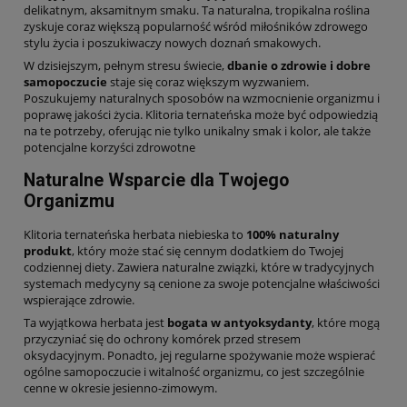
delikatnym, aksamitnym smaku. Ta naturalna, tropikalna roślina
zyskuje coraz większą popularność wśród miłośników zdrowego
stylu życia i poszukiwaczy nowych doznań smakowych.
W dzisiejszym, pełnym stresu świecie,
dbanie o zdrowie i dobre
samopoczucie
staje się coraz większym wyzwaniem.
Poszukujemy naturalnych sposobów na wzmocnienie organizmu i
poprawę jakości życia. Klitoria ternateńska może być odpowiedzią
na te potrzeby, oferując nie tylko unikalny smak i kolor, ale także
potencjalne korzyści zdrowotne
Naturalne Wsparcie dla Twojego
Organizmu
Klitoria ternateńska herbata niebieska to
100% naturalny
produkt
, który może stać się cennym dodatkiem do Twojej
codziennej diety. Zawiera naturalne związki, które w tradycyjnych
systemach medycyny są cenione za swoje potencjalne właściwości
wspierające zdrowie.
Ta wyjątkowa herbata jest
bogata w antyoksydanty
, które mogą
przyczyniać się do ochrony komórek przed stresem
oksydacyjnym. Ponadto, jej regularne spożywanie może wspierać
ogólne samopoczucie i witalność organizmu, co jest szczególnie
cenne w okresie jesienno-zimowym.