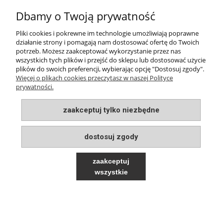
Dbamy o Twoją prywatność
InPost Kurier
14,99 zł
Pliki cookies i pokrewne im technologie umożliwiają poprawne
odbiór osobisty w siedzibie firmy
0,00 zł
działanie strony i pomagają nam dostosować ofertę do Twoich
potrzeb. Możesz zaakceptować wykorzystanie przez nas
wszystkich tych plików i przejść do sklepu lub dostosować użycie
plików do swoich preferencji, wybierając opcję "Dostosuj zgody".
INFORMACJE
Więcej o plikach cookies przeczytasz w naszej Polityce
prywatności.
MOJE KONTO
zaakceptuj tylko niezbędne
PŁATNOŚCI I DOSTAWA
dostosuj zgody
O NAS
zaakceptuj
wszystkie
pokaż pełną wersję strony
Sklep internetowy Shoper.pl