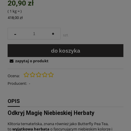
20,90 zł
( 1
kg
=
)
418,00 zł
-
+
szt.
do koszyka
zapytaj o produkt
Ocena:
Producent:
-
OPIS
Odkryj Magię Niebieskiej Herbaty
Klitoria ternateńska, znana również jako Butterfly Pea Tea,
to
wyjątkowa herbata
o fascynującym niebieskim kolorze i