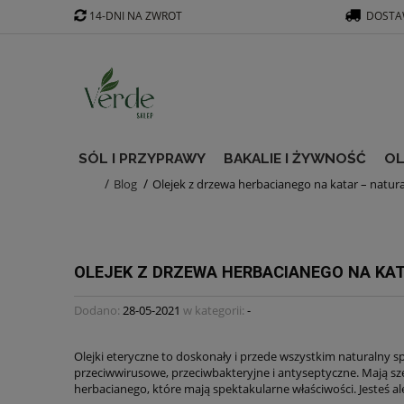
14-DNI NA ZWROT
DOSTAW
SÓL I PRZYPRAWY
BAKALIE I ŻYWNOŚĆ
OL
Blog
Olejek z drzewa herbacianego na katar – natur
OLEJEK Z DRZEWA HERBACIANEGO NA KAT
Dodano:
28-05-2021
w kategorii:
-
Olejki eteryczne to doskonały i przede wszystkim naturalny 
przeciwwirusowe, przeciwbakteryjne i antyseptyczne. Mają sz
herbacianego, które mają spektakularne właściwości. Jesteś a