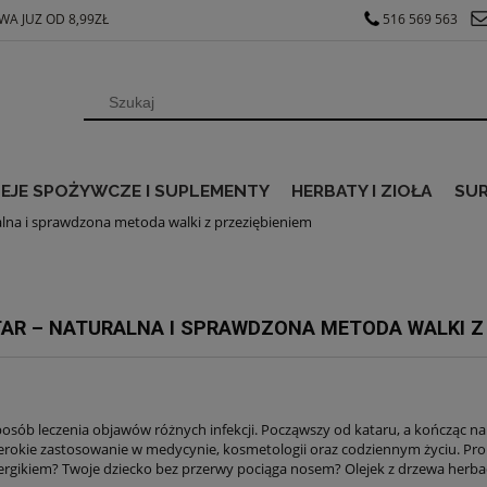
A JUZ OD 8,99ZŁ
516 569 563
EJE SPOŻYWCZE I SUPLEMENTY
HERBATY I ZIOŁA
SU
alna i sprawdzona metoda walki z przeziębieniem
AR – NATURALNA I SPRAWDZONA METODA WALKI Z 
sposób leczenia objawów różnych infekcji. Począwszy od kataru, a kończąc 
erokie zastosowanie w medycynie, kosmetologii oraz codziennym życiu. Pro
lergikiem? Twoje dziecko bez przerwy pociąga nosem? Olejek z drzewa herbac