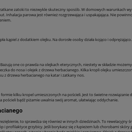
 zatkane zatoki to niezwykle skuteczny sposób. W domowych warunkach wykon
ut. Inhalacja parowa jest również rozgrzewająca i uspakajająca. Nie powinno
eniem.
a kąpiel z dodatkiem olejku. Na dorosłe osoby działa kojąco i odprężająco
 Bazują one co prawda na olejkach eterycznych, niestety w składzie możemy
zka do nosa i olejek z drzewa herbacianego. Kilka kropli olejku umieszcz
ku z drzewa herbacianego na katar i zatkany nos.
 formie kilku kropel umieszczonych na pościeli. Jest to świetne rozwiązanie
na pościeli bądź piżamie uwalnia swój aromat, ułatwiając oddychanie.
acianego
rzeziębienie, to sprawdza się również w innych dziedzinach. To rewelacyjny 
óp i profilaktyce grzybicy. Jeśli borykasz się z łupieżem lub chorobami skór