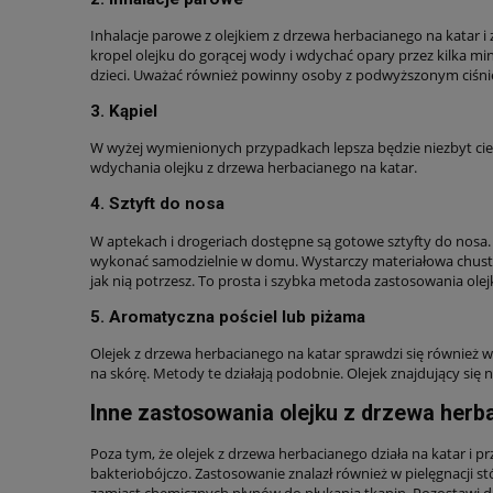
Inhalacje parowe z olejkiem z drzewa herbacianego na katar i
kropel olejku do gorącej wody i wdychać opary przez kilka min
dzieci. Uważać również powinny osoby z podwyższonym ciśni
3. Kąpiel
W wyżej wymienionych przypadkach lepsza będzie niezbyt ciepł
wdychania olejku z drzewa herbacianego na katar.
4. Sztyft do nosa
W aptekach i drogeriach dostępne są gotowe sztyfty do nosa.
wykonać samodzielnie w domu. Wystarczy materiałowa chustec
jak nią potrzesz. To prosta i szybka metoda zastosowania olej
5. Aromatyczna pościel lub piżama
Olejek z drzewa herbacianego na katar sprawdzi się również w
na skórę. Metody te działają podobnie. Olejek znajdujący się 
Inne zastosowania olejku z drzewa herb
Poza tym, że olejek z drzewa herbacianego działa na katar i p
bakteriobójczo. Zastosowanie znalazł również w pielęgnacji st