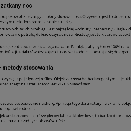
 zatkany nos
ocą leków obkurczających błony śluzowe nosa. Oczywiście jest to dobre rozwi
piecznym metodom radzenia sobie z infekcją.
wirusowych. W ich przebiegu jest najczęściej wodnisty i bezbarwny. Ciągłe k
nieważ nie potrafią dobrze oczyścić nosa. Niestety jest to kluczowy aspekt 
nij po olejek z drzewa herbacianego na katar. Pamiętaj, aby był on w 100% nat
i infekcji. Działa również kojąco i usprawnia oddech. Dostając się do orga
– metody stosowania
ko wyciąg z pojedynczej rośliny. Olejek z drzewa herbacianego stymuluje 
erbacianego na katar? Metod jest kilka. Sprawdź sam!
stosować bezpośrednio na skórę. Aplikacja tego daru natury na skronie poł
tu poprawia oddech.
k umieszczony na skórze pleców lub klatki piersiowej to bardzo dobre rozw
 nie masz już żadnych objawów infekcji.