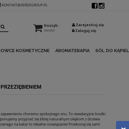
KONTAKT@VERDEGROUP.PL
Zarejestruj się
Koszyk:
(pusty)
Zaloguj się
ROWCE KOSMETYCZNE
AROMATERAPIA
SÓL DO KĄPIEL
PRZEZIĘBIENIEM
na zapewnieniu choremu spokojnego snu. To rewelacyjne środki
ponujemy przyjrzeć się bliżej naturalnym olejkom z drzewa
ianego na katar to idealne rozwiązanie! Przekonaj się sam!