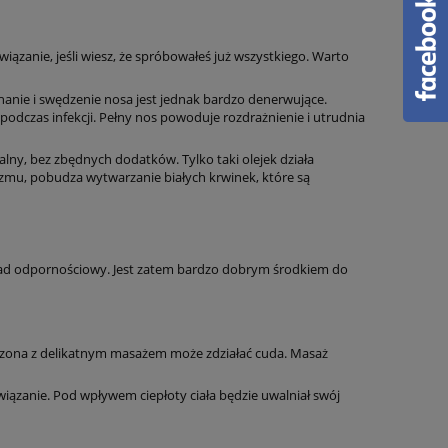
ązanie, jeśli wiesz, że spróbowałeś już wszystkiego. Warto
ichanie i swędzenie nosa jest jednak bardzo denerwujące.
podczas infekcji. Pełny nos powoduje rozdrażnienie i utrudnia
uralny, bez zbędnych dodatków. Tylko taki olejek działa
nizmu, pobudza wytwarzanie białych krwinek, które są
układ odpornościowy. Jest zatem bardzo dobrym środkiem do
ączona z delikatnym masażem może zdziałać cuda. Masaż
iązanie. Pod wpływem ciepłoty ciała będzie uwalniał swój