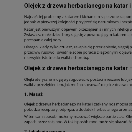
Olejek z drzewa herbacianego na katar i
Najczęściej problemy z katarem i kichaniem są leczone za pom
jednak w pierwszej kolejności przyjrzeć się naturalnym i bez
Katar jest pierwszym objawem przeziębienia i innych infekcji 
Zwłaszcza małe dzieci borykają się z powracającym katarem, po
przespanie całej nocy.
Dlatego, kiedy tylko czujesz, że łapie cię przeziębienie, sięg
przeciwwirusowo i świetnie sobie poradzi z łagodnymi objawam
niezwykle istotne do walki z chorobą.
Olejek z drzewa herbacianego na katar 
Olejki eteryczne mogą występować w postaci mieszane lub ja
walki z przeziębieniem. Jak można stosować olejek z drzewa h
1. Masaż
Olejek z drzewa herbacianego na katar i zatkany nos można 
pobudza receptory, odpręża, a dodatek herbacianego aroma
W ten sam sposób możemy masować większe partie ciała. Oleje
zapach przez całą noc. W taki sposób rano może się okazać, że
2. Inhalacje parowe