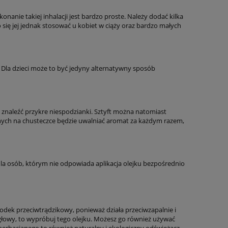
anie takiej inhalacji jest bardzo proste. Należy dodać kilka
 się jej jednak stosować u kobiet w ciąży oraz bardzo małych
. Dla dzieci może to być jedyny alternatywny sposób
 znaleźć przykre niespodzianki. Sztyft można natomiast
onych na chusteczce będzie uwalniać aromat za każdym razem,
 dla osób, którym nie odpowiada aplikacja olejku bezpośrednio
środek przeciwtrądzikowy, ponieważ działa przeciwzapalnie i
y głowy, to wypróbuj tego olejku. Możesz go również używać