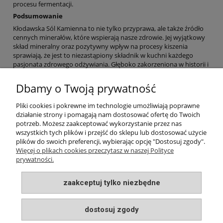
procesu fermentacji.
Podsumowanie
Kłodawska Sól Kamienna to nie tylko przyprawa, ale także źródło
cennych minerałów, które wspierają nasze zdrowie. Jej wyjątkowy
skład mineralny oraz pozytywny wpływ na procesy kiszenia
sprawiają, że jest to niezastąpiony składnik w kuchni każdego
pasjonata zdrowego odżywiania. Głęboko zakorzeniona w historii i
tradycji regionu, Kłodawska Sól Kamienna zachwyca nie tylko
smakiem, lecz także swoimi nieocenionymi właściwościami.
Dbamy o Twoją prywatność
Jeśli chcesz wzbogacić swoje potrawy o naturalny smak i korzystne
dla zdrowia składniki, sięgnij po Kłodawską Sól Kamienną. To małe
Pliki cookies i pokrewne im technologie umożliwiają poprawne
skarby ziemi mogą zdziałać cuda na Twoim talerzu
działanie strony i pomagają nam dostosować ofertę do Twoich
potrzeb. Możesz zaakceptować wykorzystanie przez nas
wszystkich tych plików i przejść do sklepu lub dostosować użycie
plików do swoich preferencji, wybierając opcję "Dostosuj zgody".
INFORMACJE
Więcej o plikach cookies przeczytasz w naszej Polityce
prywatności.
MOJE KONTO
zaakceptuj tylko niezbędne
PŁATNOŚCI I DOSTAWA
dostosuj zgody
O NAS