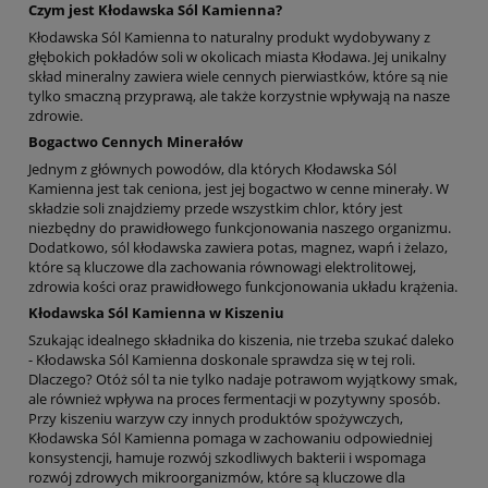
Czym jest Kłodawska Sól Kamienna?
Kłodawska Sól Kamienna to naturalny produkt wydobywany z
głębokich pokładów soli w okolicach miasta Kłodawa. Jej unikalny
skład mineralny zawiera wiele cennych pierwiastków, które są nie
tylko smaczną przyprawą, ale także korzystnie wpływają na nasze
zdrowie.
Bogactwo Cennych Minerałów
Jednym z głównych powodów, dla których Kłodawska Sól
Kamienna jest tak ceniona, jest jej bogactwo w cenne minerały. W
składzie soli znajdziemy przede wszystkim chlor, który jest
niezbędny do prawidłowego funkcjonowania naszego organizmu.
Dodatkowo, sól kłodawska zawiera potas, magnez, wapń i żelazo,
które są kluczowe dla zachowania równowagi elektrolitowej,
zdrowia kości oraz prawidłowego funkcjonowania układu krążenia.
Kłodawska Sól Kamienna w Kiszeniu
Szukając idealnego składnika do kiszenia, nie trzeba szukać daleko
- Kłodawska Sól Kamienna doskonale sprawdza się w tej roli.
Dlaczego? Otóż sól ta nie tylko nadaje potrawom wyjątkowy smak,
ale również wpływa na proces fermentacji w pozytywny sposób.
Przy kiszeniu warzyw czy innych produktów spożywczych,
Kłodawska Sól Kamienna pomaga w zachowaniu odpowiedniej
konsystencji, hamuje rozwój szkodliwych bakterii i wspomaga
rozwój zdrowych mikroorganizmów, które są kluczowe dla