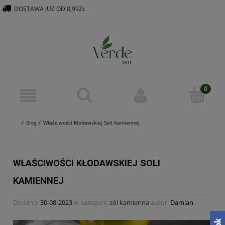
DOSTAWA JUZ OD 8,99ZŁ
516 569 563
KONTAKT@VERDEGROUP.PL
Blog
Właściwości Kłodawskiej Soli Kamiennej
WŁAŚCIWOŚCI KŁODAWSKIEJ SOLI
KAMIENNEJ
Dodano:
30-08-2023
w kategorii:
sól kamienna
autor:
Damian