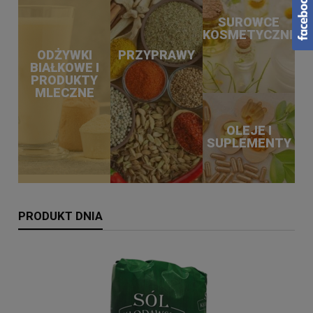
SUROWCE
KOSMETYCZNE
ODŻYWKI
PRZYPRAWY
BIAŁKOWE I
PRODUKTY
MLECZNE
OLEJE I
SUPLEMENTY
PRODUKT DNIA