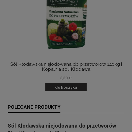
Sól Kłodawska niejodowana do przetworów 1.10kg |
B
Kopalnia soli Kłodawa
3,30 zł
do koszyka
POLECANE PRODUKTY
Sól Kłodawska niejodowana do przetworów