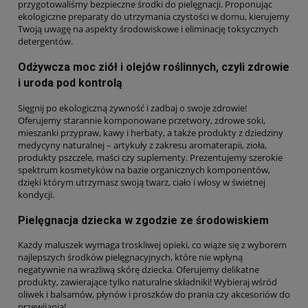
przygotowaliśmy bezpieczne środki do pielęgnacji. Proponując
ekologiczne preparaty do utrzymania czystości w domu, kierujemy
Twoją uwagę na aspekty środowiskowe i eliminację toksycznych
detergentów.
Odżywcza moc ziół i olejów roślinnych, czyli zdrowie
i uroda pod kontrolą
Sięgnij po ekologiczną żywność i zadbaj o swoje zdrowie!
Oferujemy starannie komponowane przetwory, zdrowe soki,
mieszanki przypraw, kawy i herbaty, a także produkty z dziedziny
medycyny naturalnej – artykuły z zakresu aromaterapii, zioła,
produkty pszczele, maści czy suplementy. Prezentujemy szerokie
spektrum kosmetyków na bazie organicznych komponentów,
dzięki którym utrzymasz swoją twarz, ciało i włosy w świetnej
kondycji.
Pielęgnacja dziecka w zgodzie ze środowiskiem
Każdy maluszek wymaga troskliwej opieki, co wiąże się z wyborem
najlepszych środków pielęgnacyjnych, które nie wpłyną
negatywnie na wrażliwą skórę dziecka. Oferujemy delikatne
produkty, zawierające tylko naturalne składniki! Wybieraj wśród
oliwek i balsamów, płynów i proszków do prania czy akcesoriów do
przewijania!