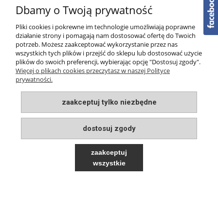
Dbamy o Twoją prywatność
PŁATNOŚCI I DOSTAWA
Pliki cookies i pokrewne im technologie umożliwiają poprawne
działanie strony i pomagają nam dostosować ofertę do Twoich
O NAS
potrzeb. Możesz zaakceptować wykorzystanie przez nas
wszystkich tych plików i przejść do sklepu lub dostosować użycie
plików do swoich preferencji, wybierając opcję "Dostosuj zgody".
Więcej o plikach cookies przeczytasz w naszej Polityce
prywatności.
zaakceptuj tylko niezbędne
pokaż pełną wersję strony
Sklep internetowy Shoper.pl
dostosuj zgody
zaakceptuj
wszystkie