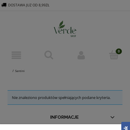
DOSTAWA JUZ OD 8,99ZŁ
516 569 563
KONTAKT@VERDEGROUP.PL
Santini
Nie znaleziono produktów spełniających podane kryteria.
INFORMACJE
MOJE KONTO