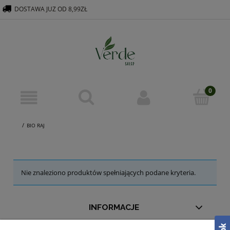
DOSTAWA JUZ OD 8,99ZŁ
516 569 563
KONTAKT@VERDEGROUP.PL
BIO RAJ
Nie znaleziono produktów spełniających podane kryteria.
INFORMACJE
MOJE KONTO