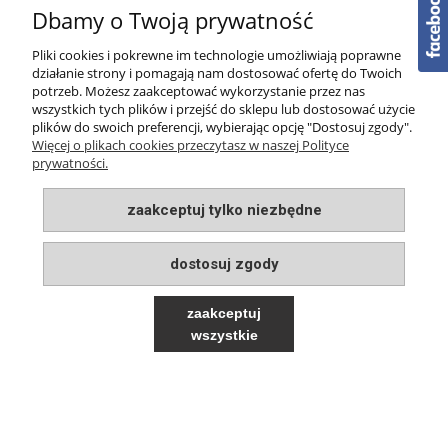
Dbamy o Twoją prywatność
PŁATNOŚCI I DOSTAWA
Pliki cookies i pokrewne im technologie umożliwiają poprawne
działanie strony i pomagają nam dostosować ofertę do Twoich
O NAS
potrzeb. Możesz zaakceptować wykorzystanie przez nas
wszystkich tych plików i przejść do sklepu lub dostosować użycie
plików do swoich preferencji, wybierając opcję "Dostosuj zgody".
Więcej o plikach cookies przeczytasz w naszej Polityce
prywatności.
zaakceptuj tylko niezbędne
pokaż pełną wersję strony
Sklep internetowy Shoper.pl
dostosuj zgody
zaakceptuj
wszystkie