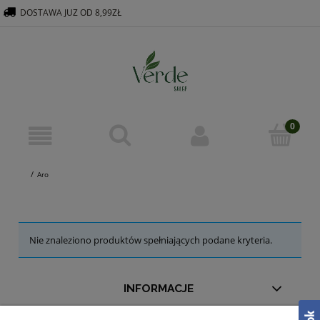
DOSTAWA JUZ OD 8,99ZŁ
516 569 563
KONTAKT@VERDEGROUP.PL
Aro
Nie znaleziono produktów spełniających podane kryteria.
INFORMACJE
MOJE KONTO