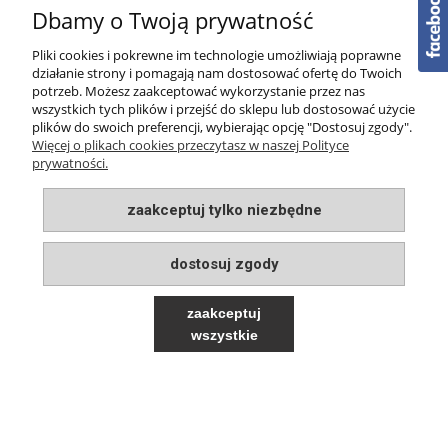
Dbamy o Twoją prywatność
PŁATNOŚCI I DOSTAWA
Pliki cookies i pokrewne im technologie umożliwiają poprawne
działanie strony i pomagają nam dostosować ofertę do Twoich
O NAS
potrzeb. Możesz zaakceptować wykorzystanie przez nas
wszystkich tych plików i przejść do sklepu lub dostosować użycie
plików do swoich preferencji, wybierając opcję "Dostosuj zgody".
Więcej o plikach cookies przeczytasz w naszej Polityce
prywatności.
zaakceptuj tylko niezbędne
pokaż pełną wersję strony
Sklep internetowy Shoper.pl
dostosuj zgody
zaakceptuj
wszystkie