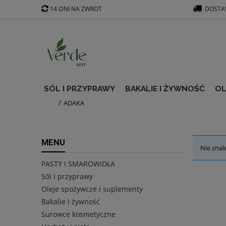
14-DNI NA ZWROT
DOSTAW
SÓL I PRZYPRAWY
BAKALIE I ŻYWNOŚĆ
OL
ADAKA
MENU
Nie znal
PASTY I SMAROWIDŁA
Sól i przyprawy
Oleje spożywcze i suplementy
Bakalie i żywność
Surowce kosmetyczne