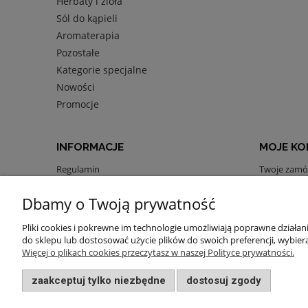
Herbaty i zioła
Sól do kąpieli
Aromaterapia
Pozostałe
Kategorie specjalne
Nowości
Promocje
INFORMACJE
MOJE K
Regulamin
Twoje zamó
Polityka prywatności
Ustawienia 
Dbamy o Twoją prywatność
Zwroty i reklamacje
Przechowal
Blog
Pliki cookies i pokrewne im technologie umożliwiają poprawne działa
do sklepu lub dostosować użycie plików do swoich preferencji, wybiera
Więcej o plikach cookies przeczytasz w naszej Polityce prywatności.
zaakceptuj tylko niezbędne
dostosuj zgody