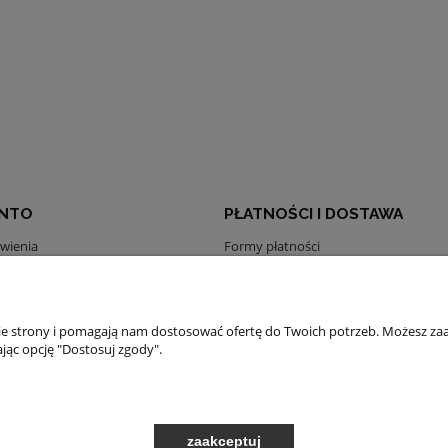
ONTO
PŁATNOŚCI I DOSTAWA
wienia
Formy płatności
konta
Czas i koszty dostawy
nia
Czas realizacji zamówienia
nie strony i pomagają nam dostosować ofertę do Twoich potrzeb. Możesz zaa
jąc opcję "Dostosuj zgody".
Sklep internetowy Shoper.pl
zaakceptuj