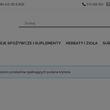
A JUZ OD 8,99ZŁ
516 569 563
EJE SPOŻYWCZE I SUPLEMENTY
HERBATY I ZIOŁA
SU
eziono produktów spełniających podane kryteria.