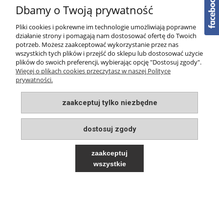
Dbamy o Twoją prywatność
PŁATNOŚCI I DOSTAWA
Pliki cookies i pokrewne im technologie umożliwiają poprawne
O NAS
działanie strony i pomagają nam dostosować ofertę do Twoich
potrzeb. Możesz zaakceptować wykorzystanie przez nas
wszystkich tych plików i przejść do sklepu lub dostosować użycie
plików do swoich preferencji, wybierając opcję "Dostosuj zgody".
Więcej o plikach cookies przeczytasz w naszej Polityce
prywatności.
pokaż pełną wersję strony
zaakceptuj tylko niezbędne
Sklep internetowy Shoper.pl
dostosuj zgody
zaakceptuj
wszystkie