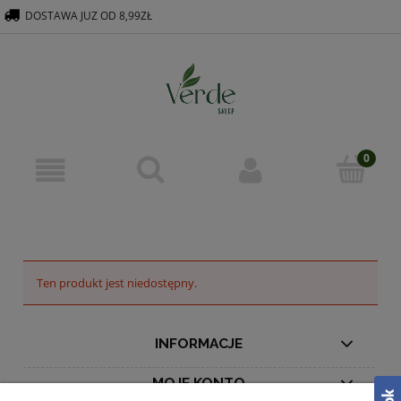
DOSTAWA JUZ OD 8,99ZŁ
516 569 563
KONTAKT@VERDEGROUP.PL
Ten produkt jest niedostępny.
INFORMACJE
MOJE KONTO