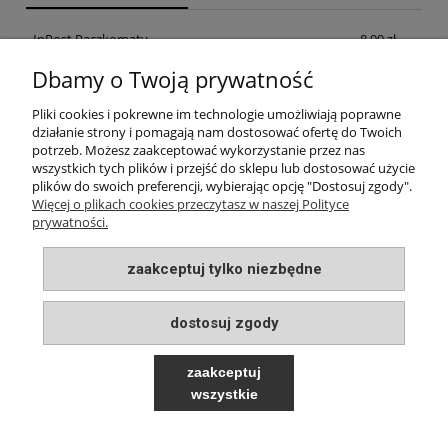
InPost Paczkomaty
8,99 zł
Dbamy o Twoją prywatność
InPost Kurier
14,99 zł
Pliki cookies i pokrewne im technologie umożliwiają poprawne
odbiór osobisty w siedzibie firmy
0,00 zł
działanie strony i pomagają nam dostosować ofertę do Twoich
potrzeb. Możesz zaakceptować wykorzystanie przez nas
wszystkich tych plików i przejść do sklepu lub dostosować użycie
plików do swoich preferencji, wybierając opcję "Dostosuj zgody".
INFORMACJE
Więcej o plikach cookies przeczytasz w naszej Polityce
prywatności.
MOJE KONTO
zaakceptuj tylko niezbędne
PŁATNOŚCI I DOSTAWA
dostosuj zgody
O NAS
zaakceptuj
wszystkie