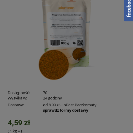
Dostępność:
70
Wysyłka w:
24 godziny
Dostawa:
od 8,99 zł
- InPost Paczkomaty
sprawdź formy dostawy
4,59 zł
( 1
kg
=
)