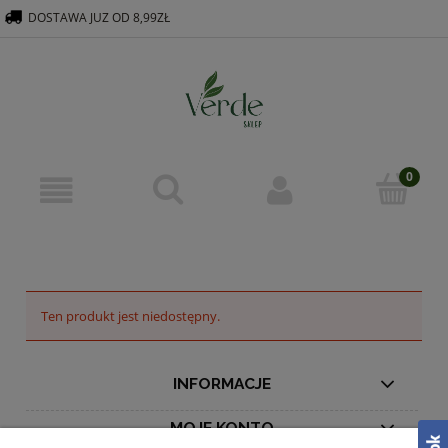
DOSTAWA JUZ OD 8,99ZŁ
516 569 563
KONTAKT@VERDEGROUP.PL
Ten produkt jest niedostępny.
INFORMACJE
MOJE KONTO