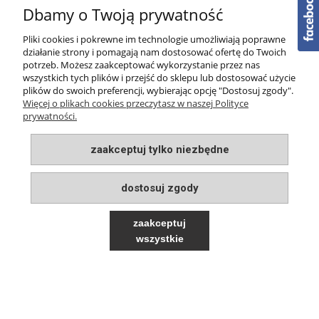
Dbamy o Twoją prywatność
PŁATNOŚCI I DOSTAWA
Pliki cookies i pokrewne im technologie umożliwiają poprawne
O NAS
działanie strony i pomagają nam dostosować ofertę do Twoich
potrzeb. Możesz zaakceptować wykorzystanie przez nas
wszystkich tych plików i przejść do sklepu lub dostosować użycie
plików do swoich preferencji, wybierając opcję "Dostosuj zgody".
Więcej o plikach cookies przeczytasz w naszej Polityce
prywatności.
pokaż pełną wersję strony
zaakceptuj tylko niezbędne
Sklep internetowy Shoper.pl
dostosuj zgody
zaakceptuj
wszystkie