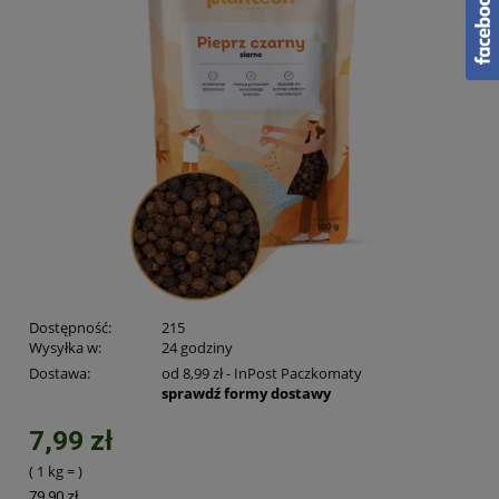
Dostępność:
215
Wysyłka w:
24 godziny
Dostawa:
od 8,99 zł
- InPost Paczkomaty
sprawdź formy dostawy
7,99 zł
( 1
kg
=
)
79,90 zł