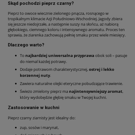
Skąd pochodzi pieprz czarny?
Pieprz to owoce wiecznie zielonego pnącza, rosnącego w
tropikalnym klimacie Azji Południowo-Wschodniej. Jagody zbiera
się jeszcze niedojrzałe, a następnie suszy na słońcu, aż nabiorą
głębokiego, ciemnego koloru i intensywnego aromatu. Proces ten
sprawia, że ziarenka zachowują pełnię smaku przez wiele miesięcy.
Dlaczego warto?
To
najbardziej uniwersalna przyprawa
obok soli – pasuje
do niemal każdej potrawy.
Dodaje potrawom charakterystycznej,
ostrej i lekko
korzennej nuty
.
Zawiera naturalne olejki eteryczne pobudzające trawienie.
Świeżo zmielony pieprz ma
najintensywniejszy aromat
,
który wydobędzie głębię smaku w Twojej kuchni.
Zastosowanie w kuchni
Pieprz czarny ziarnisty jest idealny do:
zup, sosów i marynat,