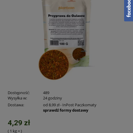
Dostępność:
489
Wysyłka w:
24 godziny
Dostawa:
od 8,99 zł
- InPost Paczkomaty
sprawdź formy dostawy
4,29 zł
( 1
kg
=
)