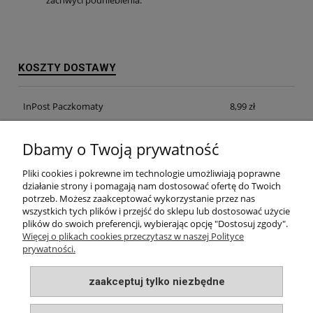
zachwyci podniebienia.
KOSZTY DOSTAWY
InPost Paczkomaty
8,99 zł
InPost Kurier
14,99 zł
Dbamy o Twoją prywatność
odbiór osobisty w siedzibie firmy
0,00 zł
Pliki cookies i pokrewne im technologie umożliwiają poprawne
działanie strony i pomagają nam dostosować ofertę do Twoich
potrzeb. Możesz zaakceptować wykorzystanie przez nas
wszystkich tych plików i przejść do sklepu lub dostosować użycie
plików do swoich preferencji, wybierając opcję "Dostosuj zgody".
INFORMACJE
Więcej o plikach cookies przeczytasz w naszej Polityce
prywatności.
MOJE KONTO
zaakceptuj tylko niezbędne
PŁATNOŚCI I DOSTAWA