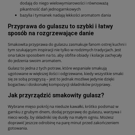
dodają do niego wielowymiarowości i równoważą
pikantność dań jednogarnkowych
bazylia i tymianek nadają lekkości aromatom dania
Przyprawa do gulaszu to szybki i łatwy
sposób na rozgrzewające danie
Smakowita przyprawa do gulaszu zasmakuje fanom ostrej kuchni i
tym szukającym inspiracji nie tylko w rodzimych tradycjach. Jest
ona także sposobem na to, aby obfite obiady i kolacje zachęcały
do jedzenia swoim aromatem.
Gulasz to jedna z tych potraw, które wspaniale smakują
ugotowane w większej ilości i odgrzewane, kiedy wszystkie smaki
się ze sobą przegryzą – jest to jednak możliwe jedynie dzięki
bogactwu i doskonałej kompozycji składników przyprawy.
Jak przyrządzić smakowity gulasz?
Wybrane mięso pokrój na nieduże kawałki, krótko podsmaż w
garnku z grubym dnem, dodaj przyprawę do gulaszu, warzywa i
nieco wody, by składniki się dusiły na małym ogniu. Możesz
doprawić jeszcze odrobinę na parę minut przed zakończeniem
gotowania.