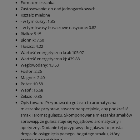
Forma: mieszanka
Zastosowanie: do dań jednogarnkowych
Kształt: mielone
- w tym cukry: 1.35
- w tym kwasy tłuszczowe nasycone: 0.82
Białko: 5.15
Błonnik: 7.60
Tłuszcz: 4.22
Wartość energetyczna kcal: 105.07
Wartość energetyczna kJ: 439.88
Węglowodany: 13.53
Fosfor: 2.26
Magnez: 2.40
Potas: 10.58
Wapń: 16.68
Żelazo: 0.86
Opis towaru: Przyprawa do gulaszu to aromatyczna
mieszanka przypraw, stworzona specjalnie, aby podkreślić
smak i aromat gulaszu. Skomponowana mieszanka smaków
sprawiają, że gulasz staje się wyjątkowo aromatyczny i
apetyczny. Dodanie tej przyprawy do gulaszu to prosta
droga do osiągnięcia pełnego, bogatego smaku, który