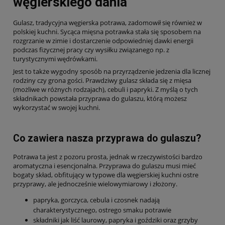
węgierskiego dania
Gulasz, tradycyjna węgierska potrawa, zadomowił się również w
polskiej kuchni. Sycąca mięsna potrawka stała się sposobem na
rozgrzanie w zimie i dostarczenie odpowiedniej dawki energii
podczas fizycznej pracy czy wysiłku związanego np. z
turystycznymi wędrówkami.
Jest to także wygodny sposób na przyrządzenie jedzenia dla licznej
rodziny czy grona gości. Prawdziwy gulasz składa się z mięsa
(możliwe w różnych rodzajach), cebuli i papryki. Z myślą o tych
składnikach powstała przyprawa do gulaszu, którą możesz
wykorzystać w swojej kuchni.
Co zawiera nasza przyprawa do gulaszu?
Potrawa ta jest z pozoru prosta, jednak w rzeczywistości bardzo
aromatyczna i esencjonalna. Przyprawa do gulaszu musi mieć
bogaty skład, obfitujący w typowe dla węgierskiej kuchni ostre
przyprawy, ale jednocześnie wielowymiarowy i złożony.
papryka, gorczyca, cebula i czosnek nadają
charakterystycznego, ostrego smaku potrawie
składniki jak liść laurowy, papryka i goździki oraz grzyby