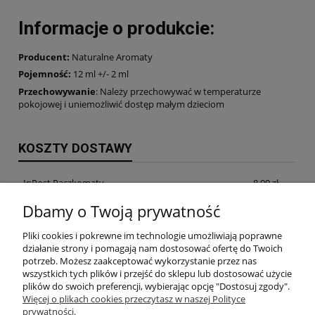
Informacje o produkcie
:
Producent:
Naturalne Aromaty
Pojemność:
12 ml +/- 2 ml
Przechowywanie
: Należy przechowywać w temperaturze
pokojowej i uniemożliwić dostęp małym dzieciom
KOSZTY DOSTAWY
InPost Paczkomaty
8,99 zł
Dbamy o Twoją prywatność
InPost Kurier
14,99 zł
Pliki cookies i pokrewne im technologie umożliwiają poprawne
odbiór osobisty w siedzibie firmy
0,00 zł
działanie strony i pomagają nam dostosować ofertę do Twoich
potrzeb. Możesz zaakceptować wykorzystanie przez nas
wszystkich tych plików i przejść do sklepu lub dostosować użycie
plików do swoich preferencji, wybierając opcję "Dostosuj zgody".
INFORMACJE
Więcej o plikach cookies przeczytasz w naszej Polityce
prywatności.