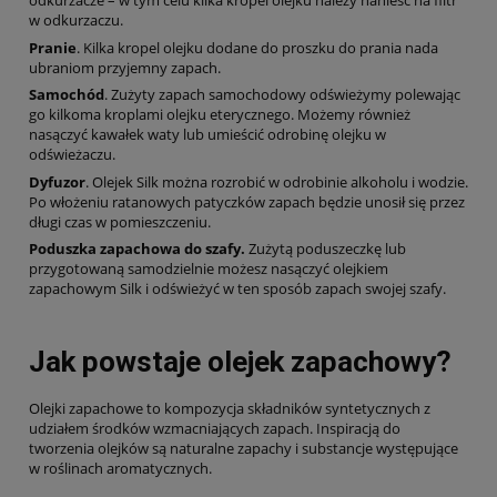
odkurzacze – w tym celu kilka kropel olejku należy nanieść na filtr
w odkurzaczu.
Pranie
. Kilka kropel olejku dodane do proszku do prania nada
ubraniom przyjemny zapach.
Samochód
. Zużyty zapach samochodowy odświeżymy polewając
go kilkoma kroplami olejku eterycznego. Możemy również
nasączyć kawałek waty lub umieścić odrobinę olejku w
odświeżaczu.
Dyfuzor
. Olejek Silk można rozrobić w odrobinie alkoholu i wodzie.
Po włożeniu ratanowych patyczków zapach będzie unosił się przez
długi czas w pomieszczeniu.
Poduszka zapachowa do szafy.
Zużytą poduszeczkę lub
przygotowaną samodzielnie możesz nasączyć olejkiem
zapachowym Silk i odświeżyć w ten sposób zapach swojej szafy.
Jak powstaje olejek zapachowy?
Olejki zapachowe to kompozycja składników syntetycznych z
udziałem środków wzmacniających zapach. Inspiracją do
tworzenia olejków są naturalne zapachy i substancje występujące
w roślinach aromatycznych.