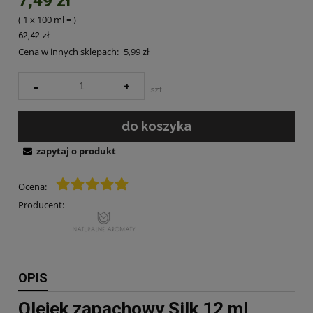
7,49 zł
( 1
x 100 ml
=
)
62,42 zł
Cena w innych sklepach:
5,99 zł
-
+
szt.
do koszyka
zapytaj o produkt
Ocena:
Producent:
OPIS
Olejek zapachowy Silk 12 ml