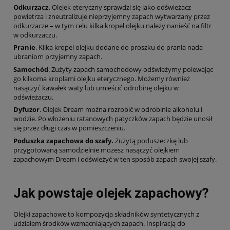
Odkurzacz.
Olejek eteryczny sprawdzi się jako odświeżacz
powietrza i zneutralizuje nieprzyjemny zapach wytwarzany przez
odkurzacze – w tym celu kilka kropel olejku należy nanieść na filtr
w odkurzaczu.
Pranie
. Kilka kropel olejku dodane do proszku do prania nada
ubraniom przyjemny zapach.
Samochód
. Zużyty zapach samochodowy odświeżymy polewając
go kilkoma kroplami olejku eterycznego. Możemy również
nasączyć kawałek waty lub umieścić odrobinę olejku w
odświeżaczu.
Dyfuzor
. Olejek Dream można rozrobić w odrobinie alkoholu i
wodzie. Po włożeniu ratanowych patyczków zapach będzie unosił
się przez długi czas w pomieszczeniu.
Poduszka zapachowa do szafy.
Zużytą poduszeczkę lub
przygotowaną samodzielnie możesz nasączyć olejkiem
zapachowym Dream i odświeżyć w ten sposób zapach swojej szafy.
Jak powstaje olejek zapachowy?
Olejki zapachowe to kompozycja składników syntetycznych z
udziałem środków wzmacniających zapach. Inspiracją do