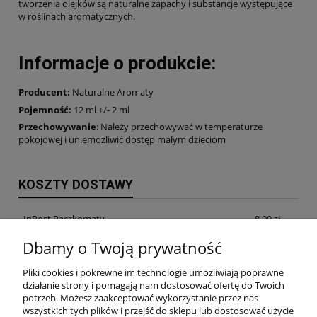
tworzenia olejków są naturalne zapachy i substancje występujące
w roślinach aromatycznych.
Informacje o produkcie
:
Producent:
Naturalne Aromaty
Pojemność:
12 ml +/- 2 ml
Przechowywanie
: Należy przechowywać w temperaturze
pokojowej i uniemożliwić dostęp małym dzieciom
KOSZTY DOSTAWY
InPost Paczkomaty
8,99 zł
Dbamy o Twoją prywatność
InPost Kurier
14,99 zł
Pliki cookies i pokrewne im technologie umożliwiają poprawne
odbiór osobisty w siedzibie firmy
0,00 zł
działanie strony i pomagają nam dostosować ofertę do Twoich
potrzeb. Możesz zaakceptować wykorzystanie przez nas
wszystkich tych plików i przejść do sklepu lub dostosować użycie