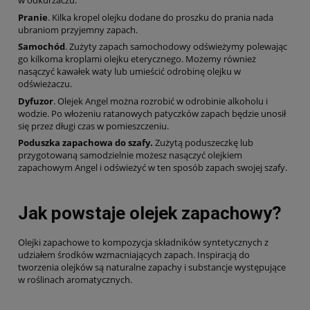
w odkurzaczu.
Pranie
. Kilka kropel olejku dodane do proszku do prania nada
ubraniom przyjemny zapach.
Samochód
. Zużyty zapach samochodowy odświeżymy polewając
go kilkoma kroplami olejku eterycznego. Możemy również
nasączyć kawałek waty lub umieścić odrobinę olejku w
odświeżaczu.
Dyfuzor
. Olejek Angel można rozrobić w odrobinie alkoholu i
wodzie. Po włożeniu ratanowych patyczków zapach będzie unosił
się przez długi czas w pomieszczeniu.
Poduszka zapachowa do szafy.
Zużytą poduszeczkę lub
przygotowaną samodzielnie możesz nasączyć olejkiem
zapachowym Angel i odświeżyć w ten sposób zapach swojej szafy.
Jak powstaje olejek zapachowy?
Olejki zapachowe to kompozycja składników syntetycznych z
udziałem środków wzmacniających zapach. Inspiracją do
tworzenia olejków są naturalne zapachy i substancje występujące
w roślinach aromatycznych.