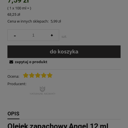
7,59 zł
( 1
x 100 ml
=
)
63,25 zł
Cena w innych sklepach:
5,99 zł
-
+
szt.
do koszyka
zapytaj o produkt
Ocena:
Producent:
OPIS
Olejek zapachowy Angel 12 ml