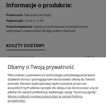
Informacje o produkcie
:
Producent:
Naturalne Aromaty
Pojemność:
12 ml +/- 2 ml
Przechowywanie
: Należy przechowywać w temperaturze
pokojowej i uniemożliwić dostęp małym dzieciom
KOSZTY DOSTAWY
InPost Paczkomaty
8,99 zł
Dbamy o Twoją prywatność
InPost Kurier
14,99 zł
Pliki cookies i pokrewne im technologie umożliwiają poprawne
odbiór osobisty w siedzibie firmy
0,00 zł
działanie strony i pomagają nam dostosować ofertę do Twoich
potrzeb. Możesz zaakceptować wykorzystanie przez nas
wszystkich tych plików i przejść do sklepu lub dostosować użycie
plików do swoich preferencji, wybierając opcję "Dostosuj zgody".
INFORMACJE
Więcej o plikach cookies przeczytasz w naszej Polityce
prywatności.
MOJE KONTO