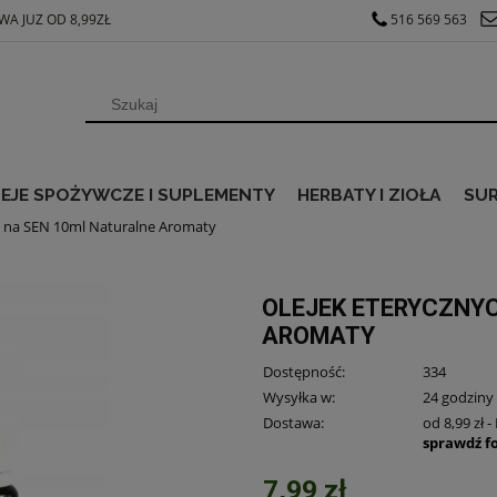
A JUZ OD 8,99ZŁ
516 569 563
EJE SPOŻYWCZE I SUPLEMENTY
HERBATY I ZIOŁA
SU
h na SEN 10ml Naturalne Aromaty
OLEJEK ETERYCZNY
AROMATY
Dostępność:
334
Wysyłka w:
24 godziny
Dostawa:
od 8,99 zł
-
sprawdź f
7,99 zł