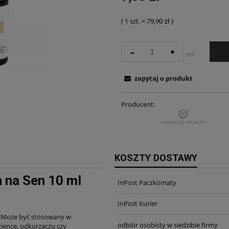
( 1
szt.
=
)
79,90 zł
-
+
szt.
zapytaj o produkt
Producent:
KOSZTY DOSTAWY
 na Sen 10 ml
InPost Paczkomaty
InPost Kurier
. Może być stosowany w
odbiór osobisty w siedzibie firmy
ience, odkurzaczu czy