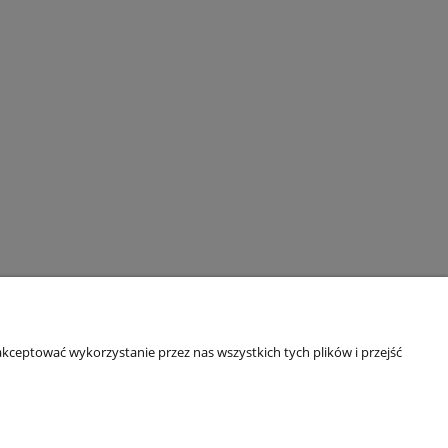
kceptować wykorzystanie przez nas wszystkich tych plików i przejść
O NAS
Kontakt i dane firmy
Instagram
Facebook