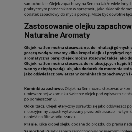
samochodzie. Olejek zapachowy na Sen ma także wiele innyc
praktycznym pomocnikiem w sprzątaniu, jako składnik domow
dodatek zapachowy do mycia podłóg. Może być dowolnie łąc
Zastosowanie olejku zapachow
Naturalne Aromaty
Olejek na Sen można stosować np. do inhalacji górnych 
gorącą wodą wlewamy kilka kropel olejku i przykryci r
aromatyczną parę) Olejek można stosować także jako d
Olejek na Sen można stosować do relaksujących kąpieli (
wanny z ciepłą wodą) lub jako dodatek do moczenia stóp.
jako odświeżacz powietrza w kominkach zapachowych i 
Kominki zapachowe.
Olejek na Sen można stosować w kom
umieszczonej w kominku świeczce olejek pod wpływem ciepła 
po pomieszczeniu.
Odkurzacz.
Olejek eteryczny sprawdzi się jako odświeżacz pow
nieprzyjemny zapach wytwarzany przez odkurzacze – w tym cel
nanieść na filtr w odkurzaczu.
Pranie
. Kilka kropel olejku dodane do proszku do prania na
Samochód
. Zużyty zapach samochodowy odświeżymy polewaj