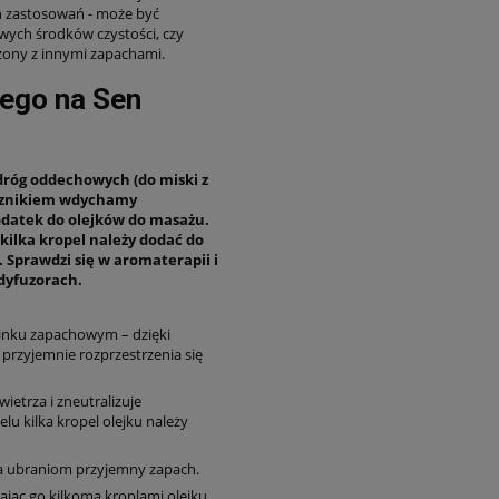
h zastosowań - może być
ych środków czystości, czy
zony z innymi zapachami.
ego na Sen
dróg oddechowych (do miski z
ęcznikiem wdychamy
odatek do olejków do masażu.
kilka kropel należy dodać do
 Sprawdzi się w aromaterapii i
dyfuzorach.
inku zapachowym – dzięki
przyjemnie rozprzestrzenia się
ietrza i zneutralizuje
u kilka kropel olejku należy
da ubraniom przyjemny zapach.
ąc go kilkoma kroplami olejku