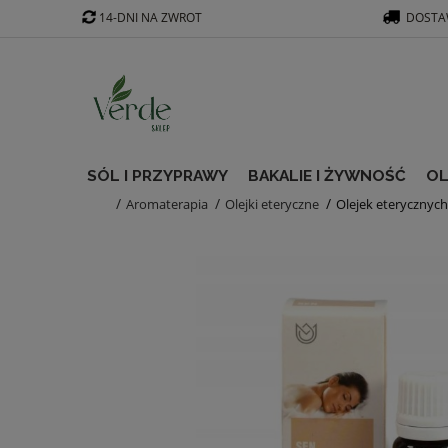
14-DNI NA ZWROT
DOSTAW
SÓL I PRZYPRAWY
BAKALIE I ŻYWNOŚĆ
OL
Aromaterapia
Olejki eteryczne
Olejek eterycznyc