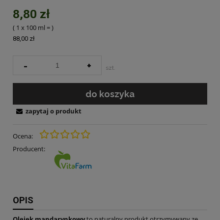
8,80 zł
( 1
x 100 ml
=
)
88,00 zł
-
+
szt.
do koszyka
zapytaj o produkt
Ocena:
Producent:
OPIS
Olejek mandarynkowy
to naturalny produkt otrzymywany ze