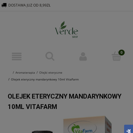
DOSTAWA JUZ OD 8,99ZŁ
516 569 563
KONTAKT@VERDEGROUP.PL
Aromaterapia
Olejki eteryczne
Olejek eteryczny mandarynkowy 10ml VitaFarm
OLEJEK ETERYCZNY MANDARYNKOWY
10ML VITAFARM