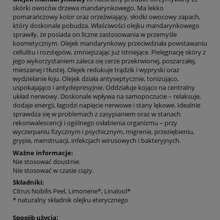
skórki owoców drzewa mandarynkowego. Ma lekko
pomarańczowy kolor oraz orzeźwiający, słodki owocowy zapach,
który doskonale pobudza. Właściwości olejku mandarynkowego
sprawiły, że posiada on liczne zastosowania w przemyśle
kosmetycznym. Olejek mandarynkowy przeciwdziała powstawaniu
cellulitu i rozstępów, zmniejszając już istniejące. Pielęgnację skóry z
jego wykorzystaniem zaleca się cerze przekrwionej, poszarzałej,
mieszanej i tłustej. Olejek redukuje trądzik i wypryski oraz
wydzielanie łoju. Olejek działa antyseptycznie, tonizująco,
uspokajająco i antydepresyjnie. Oddziałuje kojąco na centralny
układ nerwowy. Doskonale wpływa na samopoczucie – relaksuje,
dodaje energii, łagodzi napięcie nerwowe i stany lękowe. Idealnie
sprawdza się w problemach z zasypianiem oraz w stanach
rekonwalescencji i ogólnego osłabienia organizmu – przy
wyczerpaniu fizycznym i psychicznym, migrenie, przeziębieniu,
grypie, menstruacji, infekcjach wirusowych i bakteryjnych.
Ważne informacje:
Nie stosować doustnie.
Nie stosować w czasie ciąży.
Składniki:
Citrus Nobilis Peel, Limonene*, Linalool*
* naturalny składnik olejku eterycznego
Sposób użycia: