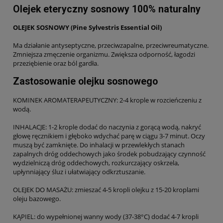
Olejek eteryczny sosnowy 100% naturalny
OLEJEK SOSNOWY (Pine Sylvestris Essential Oil)
Ma działanie antyseptyczne, przeciwzapalne, przeciwreumatyczne.
Zmniejsza zmęczenie organizmu. Zwiększa odporność, łagodzi
przeziębienie oraz ból gardła.
Zastosowanie olejku sosnowego
KOMINEK AROMATERAPEUTYCZNY: 2-4 krople w rozcieńczeniu z
wodą.
INHALACJE: 1-2 krople dodać do naczynia z gorącą wodą, nakryć
głowę ręcznikiem i głęboko wdychać parę w ciągu 3-7 minut. Oczy
muszą być zamknięte. Do inhalacji w przewlekłych stanach
zapalnych dróg oddechowych jako środek pobudzający czynność
wydzielniczą dróg oddechowych, rozkurczający oskrzela,
upłynniający śluz i ułatwiający odkrztuszanie.
OLEJEK DO MASAŻU: zmieszać 4-5 kropli olejku z 15-20 kroplami
oleju bazowego.
KĄPIEL: do wypełnionej wanny wody (37-38°C) dodać 4-7 kropli