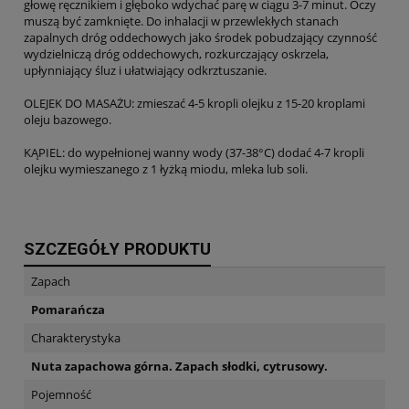
głowę ręcznikiem i głęboko wdychać parę w ciągu 3-7 minut. Oczy
muszą być zamknięte. Do inhalacji w przewlekłych stanach
zapalnych dróg oddechowych jako środek pobudzający czynność
wydzielniczą dróg oddechowych, rozkurczający oskrzela,
upłynniający śluz i ułatwiający odkrztuszanie.
OLEJEK DO MASAŻU: zmieszać 4-5 kropli olejku z 15-20 kroplami
oleju bazowego.
KĄPIEL: do wypełnionej wanny wody (37-38°C) dodać 4-7 kropli
olejku wymieszanego z 1 łyżką miodu, mleka lub soli.
SZCZEGÓŁY PRODUKTU
Zapach
Pomarańcza
Charakterystyka
Nuta zapachowa górna. Zapach słodki, cytrusowy.
Pojemność