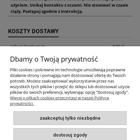
użyciem. Unikaj kontaktu z oczami. Nie stosować w czasie
ciąży. Postępuj zgodnie z instrukcją.
KOSZTY DOSTAWY
InPost Paczkomaty
8,99 zł
Dbamy o Twoją prywatność
InPost Kurier
14,99 zł
Pliki cookies i pokrewne im technologie umożliwiają poprawne
odbiór osobisty w siedzibie firmy
0,00 zł
działanie strony i pomagają nam dostosować ofertę do Twoich
potrzeb. Możesz zaakceptować wykorzystanie przez nas
wszystkich tych plików i przejść do sklepu lub dostosować użycie
plików do swoich preferencji, wybierając opcję "Dostosuj zgody".
INFORMACJE
Więcej o plikach cookies przeczytasz w naszej Polityce
prywatności.
MOJE KONTO
zaakceptuj tylko niezbędne
PŁATNOŚCI I DOSTAWA
dostosuj zgody
O NAS