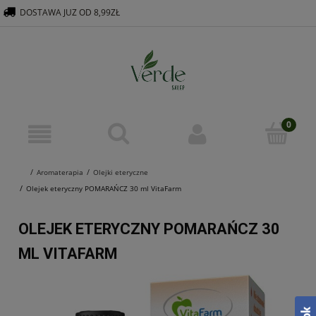
DOSTAWA JUZ OD 8,99ZŁ
516 569 563
KONTAKT@VERDEGROUP.PL
Aromaterapia
Olejki eteryczne
Olejek eteryczny POMARAŃCZ 30 ml VitaFarm
OLEJEK ETERYCZNY POMARAŃCZ 30
ML VITAFARM