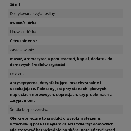
30 ml
Destylowana częśc rośliny
owoce/skórka
Nazwa łacińska
Citrus sinensis
Zastosowanie
masaż, aromatyzacja pomieszczeń, kąpiel, dodatek do
domowych środków czystości
Działanie
antyseptyczne, dezynfekujące, przeciwzapalne i
uspokajające. Polecany jest przy stanach lękowych,
napięciach nerwowych, depresjach, czy problemach z
zasypianiem.
Środki bezpieczeństwa
Olejki eteryczne to produkt o wysokim stężeniu.
Przechowuj poza zasięgiem dzieci i zwierząt domowych.
Nie stosować bezpośrednio na skórę. Rozcieńczyć przed