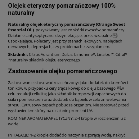
Olejek eteryczny pomarańczowy 100%
naturalny
Naturalny olejek eteryczny pomarańczowy (Orange Sweet
Essential Oil)
pozyskiwany jest ze skórki owoców pomarańczy.
Działanie: antyseptyczne, dezynfekujące, przeciwzapalne i
uspokajające. Polecany jest przy stanach lękowych, napięciach
nerwowych, depresjach, czy problemach z zasypianiem.
Składniki:
Citrus Aurantium Dulcis, Limonene*, Linalool*, Citral*
*naturalny składnik olejku eterycznego
Zastosowanie olejku pomarańczowego
Zastosowanie: stosować rozcieńczony: jako dodatek do kremów i
toników w przypadku cery trądzikowej; do oleju bazowego w
celu redukcji cellulitu; jako składnik kompozycji zapachowych do
ciała i pomieszczeń oraz dodatek do kąpieli, w celu zniwelowania
stresu. Cytrusowy zapach pobudza organizm. Nie stosować przed
wystawieniem skóry na działanie promieni UV.
KOMINEK AROMATERAPEUTYCZNY: 2-4 krople w rozcieńczeniu z
wodą.
INHALACJE: 1-2 krople dodać do naczynia z gorącą wodą, nakryć