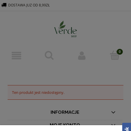
DOSTAWA JUZ OD 8,99ZŁ
516 569 563
KONTAKT@VERDEGROUP.PL
Ten produkt jest niedostępny.
INFORMACJE
MOJE KONTO