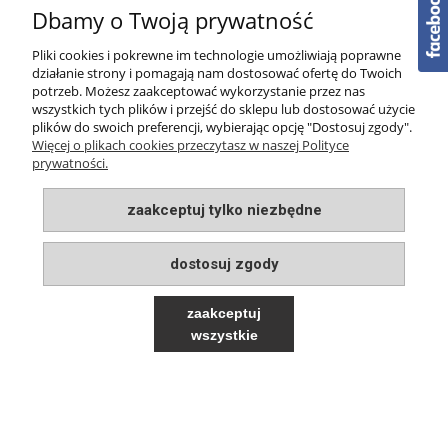
Dbamy o Twoją prywatność
PŁATNOŚCI I DOSTAWA
Pliki cookies i pokrewne im technologie umożliwiają poprawne
O NAS
działanie strony i pomagają nam dostosować ofertę do Twoich
potrzeb. Możesz zaakceptować wykorzystanie przez nas
wszystkich tych plików i przejść do sklepu lub dostosować użycie
plików do swoich preferencji, wybierając opcję "Dostosuj zgody".
Więcej o plikach cookies przeczytasz w naszej Polityce
prywatności.
pokaż pełną wersję strony
zaakceptuj tylko niezbędne
Sklep internetowy Shoper.pl
dostosuj zgody
zaakceptuj
wszystkie