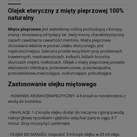
Olejek eteryczny z mięty pieprzowej 100%
naturalny
Mięta pieprzowa
jest wieloletnią rośliną pochodzącą z Europy,
znaną i stosowaną od tysięcy lat. Swój mocny charakterystyczny
zapach zawdzięcza zawartości mentolu. Mięta pieprzowa
stosowana właśnie w postaci olejku eterycznego, jest
najskuteczniejsza. Zalecana przede wszystkim przy problemach
trawiennych, niestrawnościach, kolkach, bólach brzucha,
skurczach mięśni, mdłościach. Olejek z mięty pieprzowej posiada
właściwości chłodzące, przeciwwirusowe, przeciwzapalne,
przeciwbólowe,znieczulające, rozkurczające, pobudzające.
Zastosowanie olejku miętowego
- KOMINEK AROMATERAPEUTYCZNY: 4-6 kropli w rozcieńczeniu z
wodą do kominka.
- INHALACJE: 1-2 krople olejku dodać do naczynia z gorącą wodą,
nakryć głowę ręcznikiem i głęboko wdychać parę w ciągu 3-7
minut. Oczy muszą być zamknięte.
- OLEJEK DO MASAŻU: rozpuścić 3-6 kropli olejku w 25 ml oleju