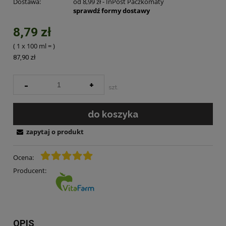
Dostawa:
od 8,99 zł
- InPost Paczkomaty
sprawdź formy dostawy
8,79 zł
( 1
x 100 ml
=
)
87,90 zł
-
+
szt.
do koszyka
zapytaj o produkt
Ocena:
Producent:
OPIS