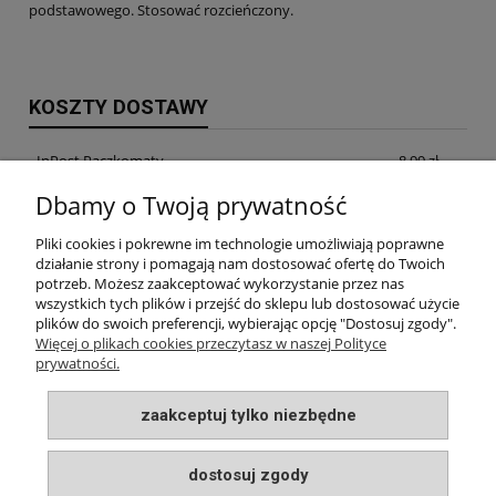
podstawowego. Stosować rozcieńczony.
KOSZTY DOSTAWY
InPost Paczkomaty
8,99 zł
Dbamy o Twoją prywatność
InPost Kurier
14,99 zł
Pliki cookies i pokrewne im technologie umożliwiają poprawne
odbiór osobisty w siedzibie firmy
0,00 zł
działanie strony i pomagają nam dostosować ofertę do Twoich
potrzeb. Możesz zaakceptować wykorzystanie przez nas
wszystkich tych plików i przejść do sklepu lub dostosować użycie
plików do swoich preferencji, wybierając opcję "Dostosuj zgody".
INFORMACJE
Więcej o plikach cookies przeczytasz w naszej Polityce
prywatności.
MOJE KONTO
zaakceptuj tylko niezbędne
PŁATNOŚCI I DOSTAWA
dostosuj zgody
O NAS