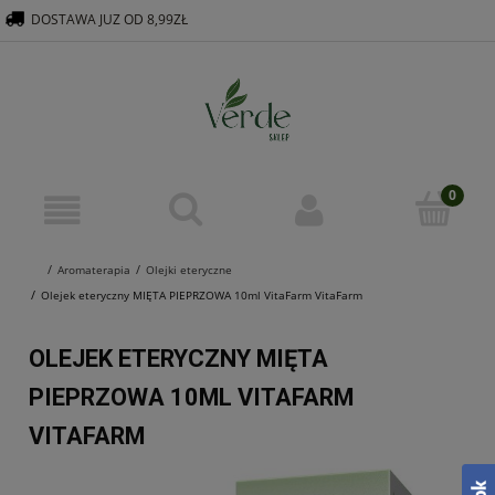
DOSTAWA JUZ OD 8,99ZŁ
516 569 563
KONTAKT@VERDEGROUP.PL
Aromaterapia
Olejki eteryczne
Olejek eteryczny MIĘTA PIEPRZOWA 10ml VitaFarm VitaFarm
OLEJEK ETERYCZNY MIĘTA
PIEPRZOWA 10ML VITAFARM
VITAFARM