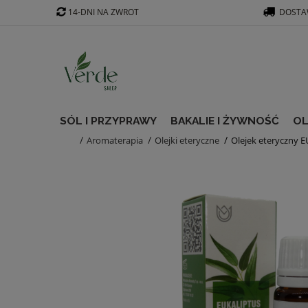
14-DNI NA ZWROT
DOSTAW
SÓL I PRZYPRAWY
BAKALIE I ŻYWNOŚĆ
OL
Aromaterapia
Olejki eteryczne
Olejek eteryczny 