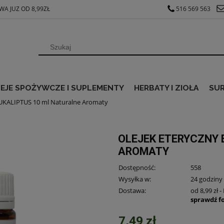
A JUZ OD 8,99ZŁ
516 569 563
EJE SPOŻYWCZE I SUPLEMENTY
HERBATY I ZIOŁA
SU
EUKALIPTUS 10 ml Naturalne Aromaty
OLEJEK ETERYCZNY 
AROMATY
Dostępność:
558
Wysyłka w:
24 godziny
Dostawa:
od 8,99 zł
-
sprawdź f
7,49 zł