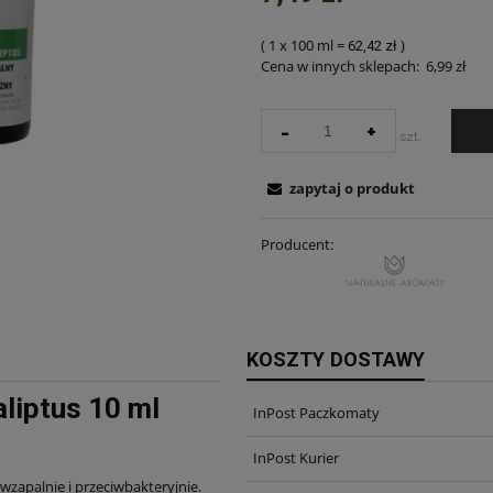
( 1
x 100 ml
=
)
62,42 zł
Cena w innych sklepach:
6,99 zł
-
+
szt.
zapytaj o produkt
Producent:
KOSZTY DOSTAWY
aliptus 10 ml
InPost Paczkomaty
InPost Kurier
iwzapalnie i przeciwbakteryjnie.