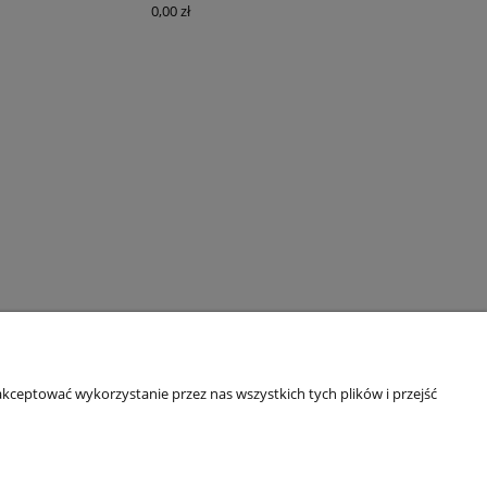
0,00 zł
kceptować wykorzystanie przez nas wszystkich tych plików i przejść
O NAS
Kontakt i dane firmy
Instagram