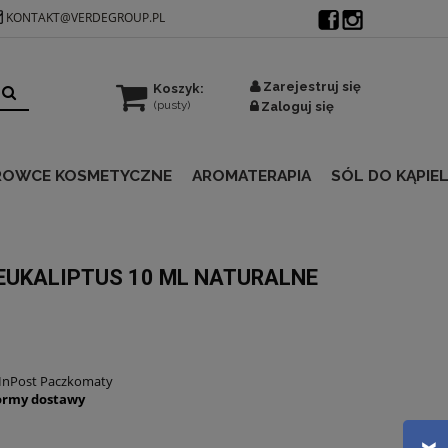
KONTAKT@VERDEGROUP.PL
Zarejestruj się
Koszyk:
(pusty)
Zaloguj się
ROWCE KOSMETYCZNE
AROMATERAPIA
SÓL DO KĄPIEL
EUKALIPTUS 10 ML NATURALNE
 InPost Paczkomaty
ormy dostawy