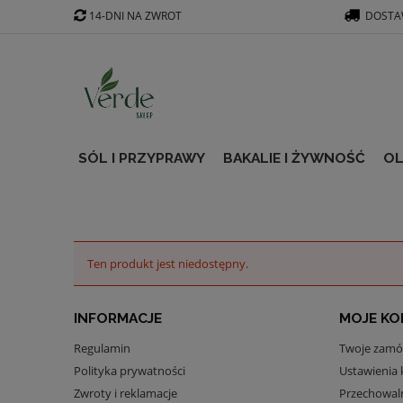
14-DNI NA ZWROT
DOSTAW
SÓL I PRZYPRAWY
BAKALIE I ŻYWNOŚĆ
OL
Ten produkt jest niedostępny.
INFORMACJE
MOJE K
Regulamin
Twoje zamó
Polityka prywatności
Ustawienia 
Zwroty i reklamacje
Przechowal