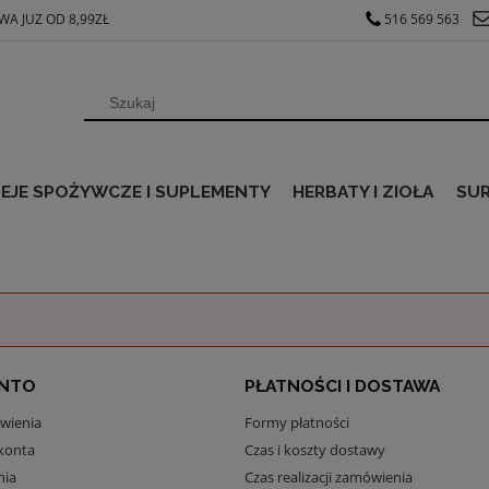
A JUZ OD 8,99ZŁ
516 569 563
EJE SPOŻYWCZE I SUPLEMENTY
HERBATY I ZIOŁA
SU
ONTO
PŁATNOŚCI I DOSTAWA
wienia
Formy płatności
konta
Czas i koszty dostawy
nia
Czas realizacji zamówienia