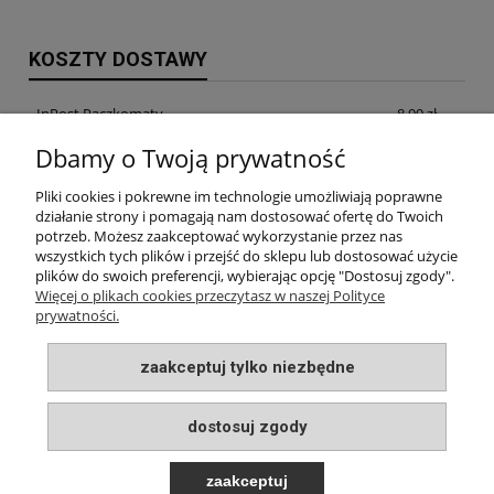
KOSZTY DOSTAWY
InPost Paczkomaty
8,99 zł
Dbamy o Twoją prywatność
InPost Kurier
14,99 zł
Pliki cookies i pokrewne im technologie umożliwiają poprawne
odbiór osobisty w siedzibie firmy
0,00 zł
działanie strony i pomagają nam dostosować ofertę do Twoich
potrzeb. Możesz zaakceptować wykorzystanie przez nas
wszystkich tych plików i przejść do sklepu lub dostosować użycie
plików do swoich preferencji, wybierając opcję "Dostosuj zgody".
INFORMACJE
Więcej o plikach cookies przeczytasz w naszej Polityce
prywatności.
MOJE KONTO
zaakceptuj tylko niezbędne
PŁATNOŚCI I DOSTAWA
dostosuj zgody
O NAS
zaakceptuj