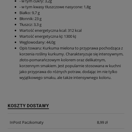
- w tym cukry: 3,2g
- w tym kwasy tłuszczowe nasycone: 1,8g
Białko: 9,7 g
Błonnik: 23 g
Tłuszcz: 3,3 g
Wartość energetyczna kcal: 312 kcal
Wartość energetyczna kJ: 1300 kJ
Węglowodany: 44,0g
Opis towaru: Kurkuma mielona to przyprawa pochodząca z
korzenia rośliny kurkumy. Charakteryzuje się intensywnym,
złoto-pomarańczowym kolorem oraz delikatnym,
korzennym smakiem. Jest popularnie stosowana w kuchni
jako przyprawa do różnych potraw, dodając im nie tylko
wyjątkowego smaku, ale także intensywnego koloru.
KOSZTY DOSTAWY
InPost Paczkomaty
8,99 zł