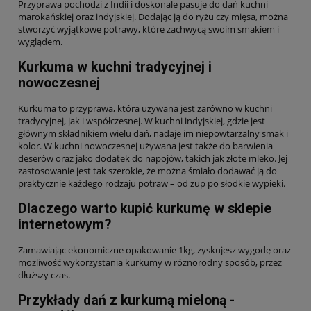
Przyprawa pochodzi z Indii i doskonale pasuje do dań kuchni
marokańskiej oraz indyjskiej. Dodając ją do ryżu czy mięsa, można
stworzyć wyjątkowe potrawy, które zachwycą swoim smakiem i
wyglądem.
Kurkuma w kuchni tradycyjnej i
nowoczesnej
Kurkuma to przyprawa, która używana jest zarówno w kuchni
tradycyjnej, jak i współczesnej. W kuchni indyjskiej, gdzie jest
głównym składnikiem wielu dań, nadaje im niepowtarzalny smak i
kolor. W kuchni nowoczesnej używana jest także do barwienia
deserów oraz jako dodatek do napojów, takich jak złote mleko. Jej
zastosowanie jest tak szerokie, że można śmiało dodawać ją do
praktycznie każdego rodzaju potraw – od zup po słodkie wypieki.
Dlaczego warto kupić kurkumę w sklepie
internetowym?
Zamawiając ekonomiczne opakowanie 1kg, zyskujesz wygodę oraz
możliwość wykorzystania kurkumy w różnorodny sposób, przez
dłuższy czas.
Przykłady dań z kurkumą mieloną -