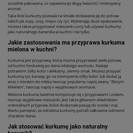
szczelnie pakowana, co zapewnia jej długą świeżość i intensywny
aromat.
Taka ilość kurkumy pozwala na śmiałe dodawanie jej do potraw
takich jak zupy, sosy, mięso czy ryż. Wybierając duże opakowanie,
możesz także przygotować mieszanki curry lub używać kurkumy
jako naturalnego barwnika w kuchni i nie tylko.
Jakie zastosowania ma przyprawa kurkuma
mielona w kuchni?
Kurkuma jest przyprawą, którą można przyprawiać wiele potraw,
od kuchni hinduskiej po dania bliskiego wschodu. Nadaje
potrawom żółty kolor i delikatny, ziemny smak. Możesz posypać
kurkumą ryż, barwiąc go na intensywnie żółty kolor, lub dodać ją
wraz z miodem do mleka tworząc popularny napój zwany "Złotym
Mlekiem", tworząc napój o wyjątkowym aromacie.
Mielona kurkuma świetnie komponuje się z przyprawami i ziołami,
tworząc wyjątkowe mieszanki. Jest także głównym składnikiem
orientalnych przypraw, które doskonale pasują do sosów i zup.
Warto pamiętać, że odrobina kurkumy potrafi całkowicie odmienić
charakter dania.
Jak stosować kurkumę jako naturalny