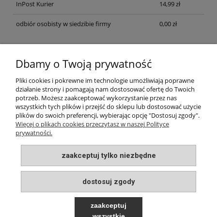
InPost Kurier
14,99 zł
odbiór osobisty w siedzibie firmy
0,00 zł
Dbamy o Twoją prywatność
INFORMACJE
Pliki cookies i pokrewne im technologie umożliwiają poprawne
działanie strony i pomagają nam dostosować ofertę do Twoich
potrzeb. Możesz zaakceptować wykorzystanie przez nas
MOJE KONTO
wszystkich tych plików i przejść do sklepu lub dostosować użycie
plików do swoich preferencji, wybierając opcję "Dostosuj zgody".
Więcej o plikach cookies przeczytasz w naszej Polityce
prywatności.
PŁATNOŚCI I DOSTAWA
zaakceptuj tylko niezbędne
O NAS
dostosuj zgody
zaakceptuj
wszystkie