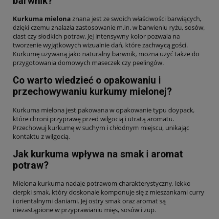
barwnik?
Kurkuma mielona
znana jest ze swoich właściwości barwiących,
dzięki czemu znalazła zastosowanie m.in. w barwieniu ryżu, sosów,
ciast czy słodkich potraw. Jej intensywny kolor pozwala na
tworzenie wyjątkowych wizualnie dań, które zachwycą gości.
Kurkumę używaną jako naturalny barwnik, można użyć także do
przygotowania domowych maseczek czy peelingów.
Co warto wiedzieć o opakowaniu i
przechowywaniu kurkumy mielonej?
Kurkuma mielona jest pakowana w opakowanie typu doypack,
które chroni przyprawę przed wilgocią i utratą aromatu.
Przechowuj kurkumę w suchym i chłodnym miejscu, unikając
kontaktu z wilgocią.
Jak kurkuma wpływa na smak i aromat
potraw?
Mielona kurkuma nadaje potrawom charakterystyczny, lekko
cierpki smak, który doskonale komponuje się z mieszankami curry
i orientalnymi daniami. Jej ostry smak oraz aromat są
niezastąpione w przyprawianiu mięs, sosów i zup.