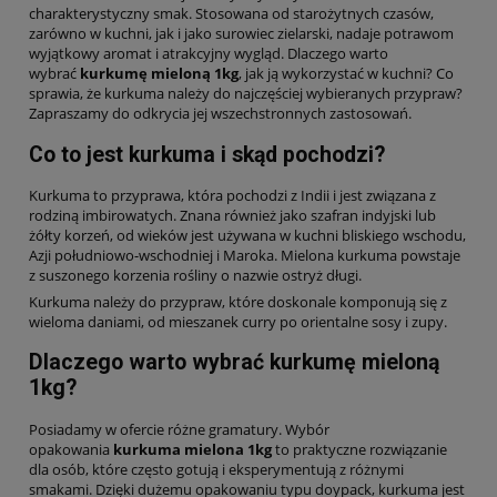
charakterystyczny smak. Stosowana od starożytnych czasów,
zarówno w kuchni, jak i jako surowiec zielarski, nadaje potrawom
wyjątkowy aromat i atrakcyjny wygląd. Dlaczego warto
wybrać
kurkumę mieloną 1kg
, jak ją wykorzystać w kuchni? Co
sprawia, że kurkuma należy do najczęściej wybieranych przypraw?
Zapraszamy do odkrycia jej wszechstronnych zastosowań.
Co to jest kurkuma i skąd pochodzi?
Kurkuma to przyprawa, która pochodzi z Indii i jest związana z
rodziną imbirowatych. Znana również jako szafran indyjski lub
żółty korzeń, od wieków jest używana w kuchni bliskiego wschodu,
Azji południowo-wschodniej i Maroka. Mielona kurkuma powstaje
z suszonego korzenia rośliny o nazwie ostryż długi.
Kurkuma należy do przypraw, które doskonale komponują się z
wieloma daniami, od mieszanek curry po orientalne sosy i zupy.
Dlaczego warto wybrać kurkumę mieloną
1kg?
Posiadamy w ofercie różne gramatury. Wybór
opakowania
kurkuma mielona 1kg
to praktyczne rozwiązanie
dla osób, które często gotują i eksperymentują z różnymi
smakami. Dzięki dużemu opakowaniu typu doypack, kurkuma jest