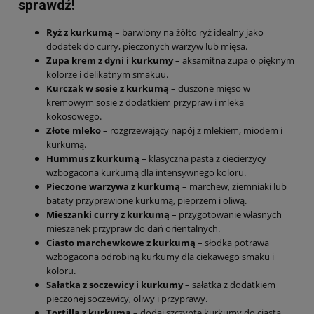
sprawdź!
Ryż z kurkumą
– barwiony na żółto ryż idealny jako
dodatek do curry, pieczonych warzyw lub mięsa.
Zupa krem z dyni i kurkumy
– aksamitna zupa o pięknym
kolorze i delikatnym smakuu.
Kurczak w sosie z kurkumą
– duszone mięso w
kremowym sosie z dodatkiem przypraw i mleka
kokosowego.
Złote mleko
– rozgrzewający napój z mlekiem, miodem i
kurkumą.
Hummus z kurkumą
– klasyczna pasta z ciecierzycy
wzbogacona kurkumą dla intensywnego koloru.
Pieczone warzywa z kurkumą
– marchew, ziemniaki lub
bataty przyprawione kurkumą, pieprzem i oliwą.
Mieszanki curry z kurkumą
– przygotowanie własnych
mieszanek przypraw do dań orientalnych.
Ciasto marchewkowe z kurkumą
– słodka potrawa
wzbogacona odrobiną kurkumy dla ciekawego smaku i
koloru.
Sałatka z soczewicy i kurkumy
– sałatka z dodatkiem
pieczonej soczewicy, oliwy i przyprawy.
Tortilla z kurkumą
– dodaj szczyptę kurkumy do ciasta,