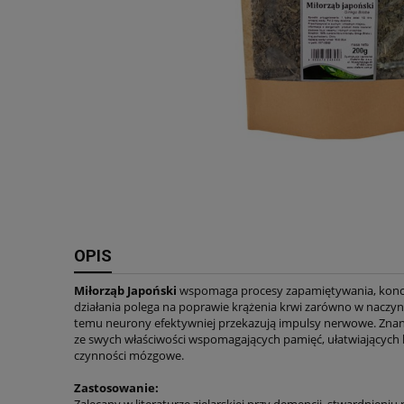
OPIS
Miłorząb Japoński
wspomaga procesy zapamiętywania, konc
działania polega na poprawie krążenia krwi zarówno w naczynia
temu neurony efektywniej przekazują impulsy nerwowe. Znany
ze swych właściwości wspomagających pamięć, ułatwiających
czynności mózgowe.
Zastosowanie:
Zalecany w literaturze zielarskiej przy demencji, stwardnieniu