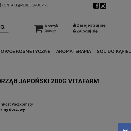
KONTAKT@VERDEGROUP.PL
Zarejestruj się
Koszyk:
(pusty)
Zaloguj się
ROWCE KOSMETYCZNE
AROMATERAPIA
SÓL DO KĄPIEL
ORZĄB JAPOŃSKI 200G VITAFARM
 InPost Paczkomaty
ormy dostawy