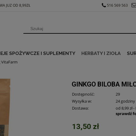
A JUZ OD 8,99ZŁ
516 569 563
EJE SPOŻYWCZE I SUPLEMENTY
HERBATY I ZIOŁA
SU
g VitaFarm
GINKGO BILOBA MIŁ
Dostępność:
29
Wysyłka w:
24 godziny
Dostawa:
od 8,99 zł
-
sprawdź f
13,50 zł