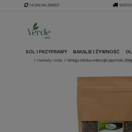
14-DNI NA ZWROT
DOSTAW
SÓL I PRZYPRAWY
BAKALIE I ŻYWNOŚĆ
OL
Herbaty i zioła
Ginkgo biloba miłorząb japoński 200