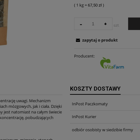
( 1
kg
=
)
67,50 zł
-
+
szt.
zapytaj o produkt
Producent:
KOSZTY DOSTAWY
entrację uwagi. Mechanizm
InPost Paczkomaty
ch mózgowych, jak i ciała. Dzięki
 jest natomiast na całym świecie
InPost Kurier
 koncentrację, pobudzających
odbiór osobisty w siedzibie firmy
 rozsianym, migrenie, stanach