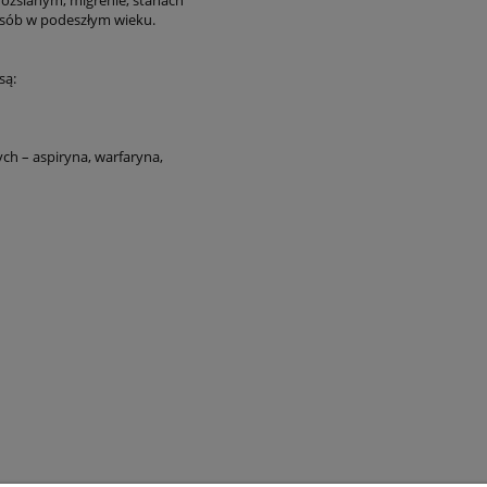
 osób w podeszłym wieku.
są:
ch – aspiryna, warfaryna,