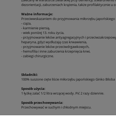
dezorientacji, zaburzeniach krążenia, także profilaktycznie u
Ważne informacje:
Przeciwwskazaniem do przyjmowania miłorzębu japońskiego 
- ciąża,
- karmienie piersią,
- wiek poniżej 13. roku życia,
- przyjmowanie leków antyagregacyjnych i przeciwzakrzepowy
heparyna, gdyż wydłużają czas krwawienia,
- przyjmowanie leków przeciwdrgawkowych,
- hemofilia i inne zaburzenia krzepnięcia krwi,
- zabiegi chirurgiczne.
Składniki:
100% suszone cięte liście miłorzębu japońskiego Ginko Biloba
Sposób użycia:
1 łyżkę zalać 1/2 litra wrzącej wody. Pić 2 razy dziennie.
Sposób przechowywania:
Przechowywać w suchym i chłodnym miejscu.