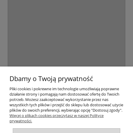
Można je spożywać jako przekąskę lub zblendować aby dodać je
do innych pyszności. To doskonały produkt, który możesz zabrać
ze sobą niemal wszędzie i wykorzystać gdy tylko dopadnie Cię głód
lub nagły spadek energii.
KOSZTY DOSTAWY
InPost Paczkomaty
8,99 zł
InPost Kurier
14,99 zł
Dbamy o Twoją prywatność
odbiór osobisty w siedzibie firmy
0,00 zł
Pliki cookies i pokrewne im technologie umożliwiają poprawne
działanie strony i pomagają nam dostosować ofertę do Twoich
potrzeb. Możesz zaakceptować wykorzystanie przez nas
wszystkich tych plików i przejść do sklepu lub dostosować użycie
INFORMACJE
plików do swoich preferencji, wybierając opcję "Dostosuj zgody".
Więcej o plikach cookies przeczytasz w naszej Polityce
prywatności.
MOJE KONTO