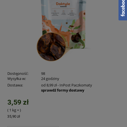
Dostępność:
98
Wysyłka w:
24 godziny
Dostawa:
od 8,99 zł
- InPost Paczkomaty
sprawdź formy dostawy
3,59 zł
( 1
kg
=
)
35,90 zł