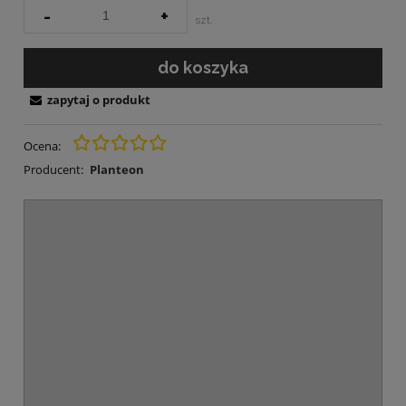
-
+
szt.
do koszyka
zapytaj o produkt
Ocena:
Producent:
Planteon
OPIS
Daktyle suszone 100g Daktyle
bez pestek suszone naturalne
bez chemii
Daktyle suszone bez pestek -
warto mieć je zawsze pod ręką