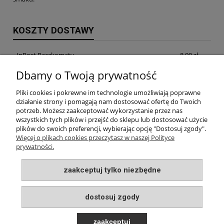
KOSZTY DOSTAWY
InPost Paczkomaty
8,99 zł
Dbamy o Twoją prywatność
InPost Kurier
14,99 zł
Pliki cookies i pokrewne im technologie umożliwiają poprawne
odbiór osobisty w siedzibie firmy
0,00 zł
działanie strony i pomagają nam dostosować ofertę do Twoich
potrzeb. Możesz zaakceptować wykorzystanie przez nas
wszystkich tych plików i przejść do sklepu lub dostosować użycie
plików do swoich preferencji, wybierając opcję "Dostosuj zgody".
INFORMACJE
Więcej o plikach cookies przeczytasz w naszej Polityce
prywatności.
MOJE KONTO
zaakceptuj tylko niezbędne
PŁATNOŚCI I DOSTAWA
dostosuj zgody
O NAS
zaakceptuj