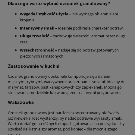
Dlaczego warto wybrać czosnek granulowany?
Wygoda i szybkość użycia
– nie wymaga obierania ani
krojenia.
Intensywny smak
– idealnie podkreśla charakter potraw.
Długa trwałość
– zachowuje świeżość i aromat przez długi
czas.
Wszechstronność
– nadaje się do potraw gotowanych,
pieczonych i smażonych.
Zastosowanie w kuchni
Czosnek granulowany doskonale komponuje się z daniami
mięsnymi, rybnymi, warzywnymi oraz zupami i sosami. Idealny do
marynat, farszów, past kanapkowych czy zapiekanek. Można go
stosować samodzielnie lub w połączeniu z innymi przyprawami.
Wskazówka
Czosnek granulowany jest bardziej skoncentrowany niż świeży –
już niewielka ilość wystarczy, by nadać potrawie wyrazisty smak.
Warto dodać go na różnych etapach gotowania: na początku – by
uzyskać delikatniejszy aromat, pod koniec – dla mocniejszego
smaku.