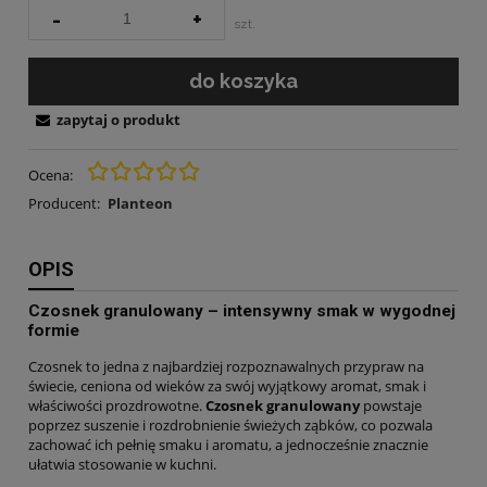
-
+
szt.
do koszyka
zapytaj o produkt
Ocena:
Producent:
Planteon
OPIS
Czosnek granulowany – intensywny smak w wygodnej
formie
Czosnek to jedna z najbardziej rozpoznawalnych przypraw na
świecie, ceniona od wieków za swój wyjątkowy aromat, smak i
właściwości prozdrowotne.
Czosnek granulowany
powstaje
poprzez suszenie i rozdrobnienie świeżych ząbków, co pozwala
zachować ich pełnię smaku i aromatu, a jednocześnie znacznie
ułatwia stosowanie w kuchni.