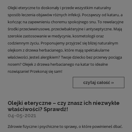
Olejki eteryczne to doskonały i przede wszystkim naturalny
sposób leczenia objawów różnych infekcji. Począwszy od kataru, a
kończąc na zapewnieniu choremu spokojnego snu. To rewelacyjne
środki przeciwwirusowe, przeciwbakteryjne i antyseptyczne. Mają
szerokie zastosowanie w medycynie, kosmetologii oraz
codziennym życiu. Proponujemy przyjrzeć się bliżej naturalnym
olejkom z drzewa herbacianego, które mają spektakularne
właściwości. Jesteś alergikiem? Twoje dziecko bez przerwy pociąga
nosem? Olejek z drzewa herbacianego na katar to idealne
rozwiązanie! Przekonaj się sam!
czytaj całość »
Olejki eteryczne – czy znasz ich niezwykłe
właściwości? Sprawdź!
04-05-2021
Zdrowie fizyczne i psychiczne to sprawy, o które powinieneś dbać.