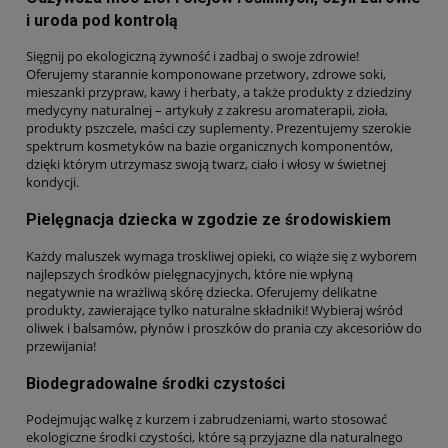
i uroda pod kontrolą
Sięgnij po ekologiczną żywność i zadbaj o swoje zdrowie!
Oferujemy starannie komponowane przetwory, zdrowe soki,
mieszanki przypraw, kawy i herbaty, a także produkty z dziedziny
medycyny naturalnej – artykuły z zakresu aromaterapii, zioła,
produkty pszczele, maści czy suplementy. Prezentujemy szerokie
spektrum kosmetyków na bazie organicznych komponentów,
dzięki którym utrzymasz swoją twarz, ciało i włosy w świetnej
kondycji.
Pielęgnacja dziecka w zgodzie ze środowiskiem
Każdy maluszek wymaga troskliwej opieki, co wiąże się z wyborem
najlepszych środków pielęgnacyjnych, które nie wpłyną
negatywnie na wrażliwą skórę dziecka. Oferujemy delikatne
produkty, zawierające tylko naturalne składniki! Wybieraj wśród
oliwek i balsamów, płynów i proszków do prania czy akcesoriów do
przewijania!
Biodegradowalne środki czystości
Podejmując walkę z kurzem i zabrudzeniami, warto stosować
ekologiczne środki czystości, które są przyjazne dla naturalnego