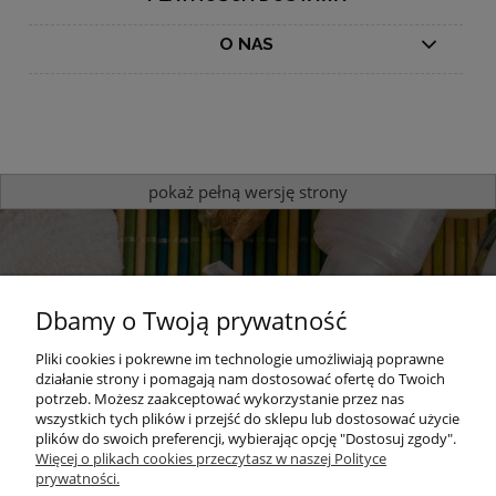
O NAS
pokaż pełną wersję strony
Dbamy o Twoją prywatność
Pliki cookies i pokrewne im technologie umożliwiają poprawne
działanie strony i pomagają nam dostosować ofertę do Twoich
potrzeb. Możesz zaakceptować wykorzystanie przez nas
Sprawdź nasze produkty
wszystkich tych plików i przejść do sklepu lub dostosować użycie
plików do swoich preferencji, wybierając opcję "Dostosuj zgody".
zapachowe
Więcej o plikach cookies przeczytasz w naszej Polityce
prywatności.