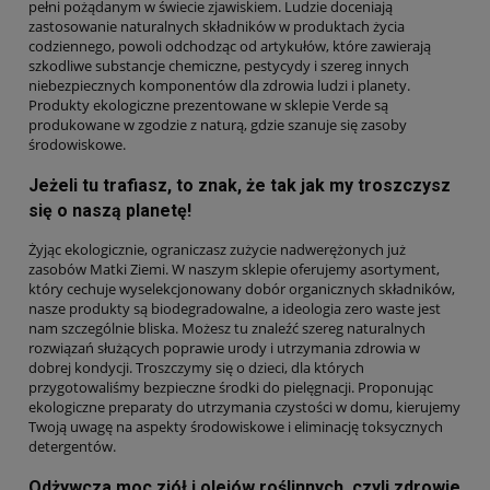
pełni pożądanym w świecie zjawiskiem. Ludzie doceniają
zastosowanie naturalnych składników w produktach życia
codziennego, powoli odchodząc od artykułów, które zawierają
szkodliwe substancje chemiczne, pestycydy i szereg innych
niebezpiecznych komponentów dla zdrowia ludzi i planety.
Produkty ekologiczne prezentowane w sklepie Verde są
produkowane w zgodzie z naturą, gdzie szanuje się zasoby
środowiskowe.
Jeżeli tu trafiasz, to znak, że tak jak my troszczysz
się o naszą planetę!
Żyjąc ekologicznie, ograniczasz zużycie nadwerężonych już
zasobów Matki Ziemi. W naszym sklepie oferujemy asortyment,
który cechuje wyselekcjonowany dobór organicznych składników,
nasze produkty są biodegradowalne, a ideologia zero waste jest
nam szczególnie bliska. Możesz tu znaleźć szereg naturalnych
rozwiązań służących poprawie urody i utrzymania zdrowia w
dobrej kondycji. Troszczymy się o dzieci, dla których
przygotowaliśmy bezpieczne środki do pielęgnacji. Proponując
ekologiczne preparaty do utrzymania czystości w domu, kierujemy
Twoją uwagę na aspekty środowiskowe i eliminację toksycznych
detergentów.
Odżywcza moc ziół i olejów roślinnych, czyli zdrowie