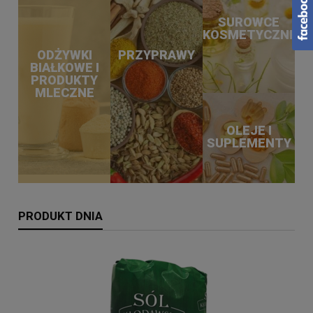
SUROWCE
KOSMETYCZNE
ODŻYWKI
PRZYPRAWY
BIAŁKOWE I
PRODUKTY
MLECZNE
OLEJE I
SUPLEMENTY
PRODUKT DNIA