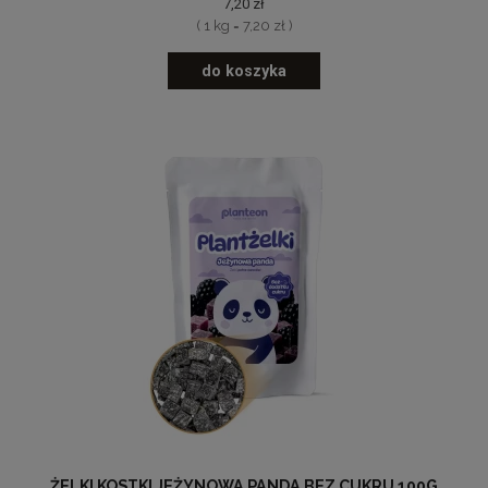
7,20 zł
( 1 kg = 7,20 zł )
do koszyka
ŻELKI KOSTKI JEŻYNOWA PANDA BEZ CUKRU 100G