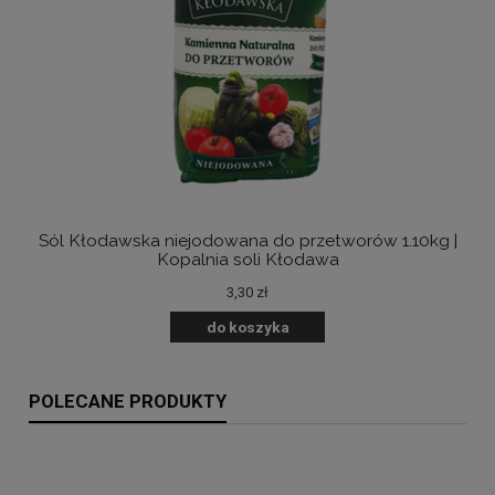
Sól Kłodawska niejodowana do przetworów 1.10kg |
B
Kopalnia soli Kłodawa
3,30 zł
do koszyka
POLECANE PRODUKTY