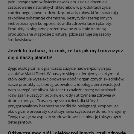
pełni pożądanym w świecie zjawiskiem. Ludzie doceniają
zastosowanie naturalnych składników w produktach życia
codziennego, powoli odchodząc od artykułów, które zawierają
szkodliwe substancje chemiczne, pestycydy i szereg innych
niebezpiecznych komponentów dla zdrowia ludzi i planety.
Produkty ekologiczne prezentowane w sklepie Verde są
produkowane w zgodzie z naturą, gdzie szanuje się zasoby
środowiskowe.
Jeżeli tu trafiasz, to znak, że tak jak my troszczysz
się o naszą planetę!
Żyjąc ekologicznie, ograniczasz zużycie nadwerężonych już
zasobów Matki Ziemi. W naszym sklepie oferujemy asortyment,
który cechuje wyselekcjonowany dobór organicznych składników,
nasze produkty są biodegradowalne, a ideologia zero waste jest
nam szczególnie bliska. Możesz tu znaleźć szereg naturalnych
rozwiązań służących poprawie urody i utrzymania zdrowia w
dobrej kondycji. Troszczymy się o dzieci, dla których
przygotowaliśmy bezpieczne środki do pielęgnacji. Proponując
ekologiczne preparaty do utrzymania czystości w domu, kierujemy
Twoją uwagę na aspekty środowiskowe i eliminację toksycznych
detergentów.
Odżywcza moc ziół i olejów roślinnych, czyli zdrowie