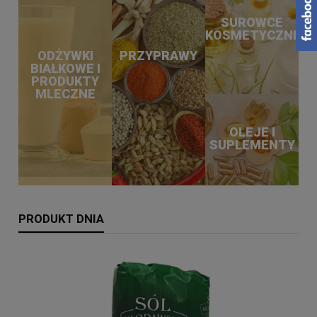
SUROWCE
KOSMETYCZNE
ODŻYWKI
PRZYPRAWY
BIAŁKOWE I
PRODUKTY
MLECZNE
OLEJE I
SUPLEMENTY
PRODUKT DNIA