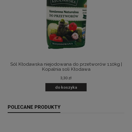
Sól Kłodawska niejodowana do przetworów 1.10kg |
B
Kopalnia soli Kłodawa
3,30 zł
do koszyka
POLECANE PRODUKTY