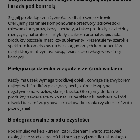
i uroda pod kontrolą
Sięgnij po ekologiczną żywność i zadbaj o swoje zdrowie!
Oferujemy starannie komponowane przetwory, zdrowe soki,
mieszanki przypraw, kawy i herbaty, a także produkty z dziedziny
medycyny naturalnej – artykuły z zakresu aromaterapii, zioła,
produkty pszczele, maści czy suplementy. Prezentujemy szerokie
spektrum kosmetyków na bazie organicznych komponentów,
dzięki którym utrzymasz swoją twarz, ciało i włosy w świetnej
kondycji.
Pielęgnacja dziecka w zgodzie ze środowiskiem
Każdy maluszek wymaga troskliwej opieki, co wiąże się z wyborem
najlepszych środków pielęgnacyjnych, które nie wpłyną
negatywnie na wrażliwą skórę dziecka. Oferujemy delikatne
produkty, zawierające tylko naturalne składniki! Wybieraj wśród
oliwek i balsamów, płynów i proszków do prania czy akcesoriów do
przewijania!
Biodegradowalne środki czystości
Podejmując walkę z kurzem i zabrudzeniami, warto stosować
ekologiczne środki czystości, które są przyjazne dla naturalnego