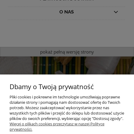
O NAS
pokaż pełną wersję strony
Dbamy o Twoją prywatność
Pliki cookies i pokrewne im technologie umożliwiają poprawne
działanie strony i pomagają nam dostosować ofertę do Twoich
potrzeb. Możesz zaakceptować wykorzystanie przez nas
Sprawdź nasze produkty
wszystkich tych plików i przejść do sklepu lub dostosować użycie
plików do swoich preferencji, wybierając opcję "Dostosuj zgody".
zapachowe
Więcej o plikach cookies przeczytasz w naszej Polityce
prywatności.