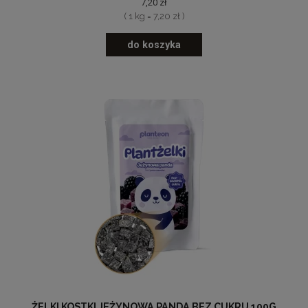
7,20 zł
( 1 kg = 7,20 zł )
do koszyka
ŻELKI KOSTKI JEŻYNOWA PANDA BEZ CUKRU 100G