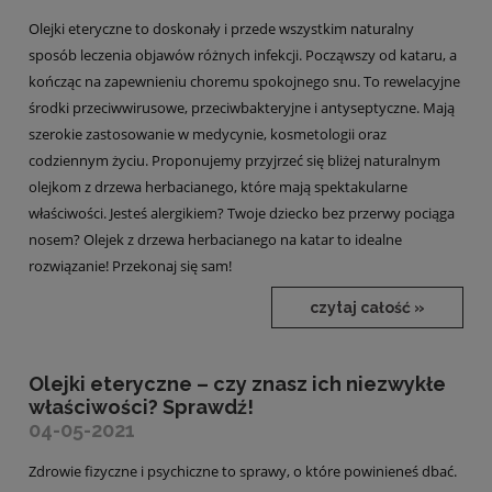
Olejki eteryczne to doskonały i przede wszystkim naturalny
sposób leczenia objawów różnych infekcji. Począwszy od kataru, a
kończąc na zapewnieniu choremu spokojnego snu. To rewelacyjne
środki przeciwwirusowe, przeciwbakteryjne i antyseptyczne. Mają
szerokie zastosowanie w medycynie, kosmetologii oraz
codziennym życiu. Proponujemy przyjrzeć się bliżej naturalnym
olejkom z drzewa herbacianego, które mają spektakularne
właściwości. Jesteś alergikiem? Twoje dziecko bez przerwy pociąga
nosem? Olejek z drzewa herbacianego na katar to idealne
rozwiązanie! Przekonaj się sam!
czytaj całość »
Olejki eteryczne – czy znasz ich niezwykłe
właściwości? Sprawdź!
04-05-2021
Zdrowie fizyczne i psychiczne to sprawy, o które powinieneś dbać.