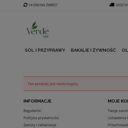
14-DNI NA ZWROT
DOSTAW
SÓL I PRZYPRAWY
BAKALIE I ŻYWNOŚĆ
OL
Ten produkt jest niedostępny.
INFORMACJE
MOJE K
Regulamin
Twoje zamó
Polityka prywatności
Ustawienia 
Zwroty i reklamacje
Przechowal