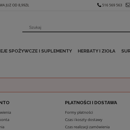
A JUZ OD 8,99ZŁ
516 569 563
EJE SPOŻYWCZE I SUPLEMENTY
HERBATY I ZIOŁA
SU
ONTO
PŁATNOŚCI I DOSTAWA
wienia
Formy płatności
konta
Czas i koszty dostawy
nia
Czas realizacji zamówienia