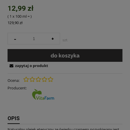
12,99 zł
( 1
x 100 ml
=
)
129,90 zł
-
+
szt.
do koszyka
zapytaj o produkt
Ocena:
Producent:
OPIS
Naturalny olejek eteryczny ze świerku czarnego pozyskiwany jest