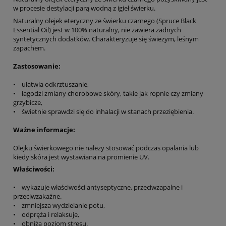
w procesie destylacji parą wodną z igieł świerku.
Naturalny olejek eteryczny ze świerku czarnego (Spruce Black
Essential Oil) jest w 100% naturalny, nie zawiera żadnych
syntetycznych dodatków. Charakteryzuje się świeżym, leśnym
zapachem.
Zastosowanie:
• ułatwia odkrztuszanie,
• łagodzi zmiany chorobowe skóry, takie jak ropnie czy zmiany
grzybicze,
• świetnie sprawdzi się do inhalacji w stanach przeziębienia.
Ważne informacje:
Olejku świerkowego nie należy stosować podczas opalania lub
kiedy skóra jest wystawiana na promienie UV.
Właściwości:
• wykazuje właściwości antyseptyczne, przeciwzapalne i
przeciwzakaźne.
• zmniejsza wydzielanie potu,
• odpręża i relaksuje,
• obniża poziom stresu.