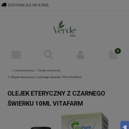
DOSTAWA JUZ OD 8,99ZŁ
516 569 563
KONTAKT@VERDEGROUP.PL
Aromaterapia
Olejki eteryczne
Olejek eteryczny z czarnego świerku 10ml VitaFarm
OLEJEK ETERYCZNY Z CZARNEGO
ŚWIERKU 10ML VITAFARM