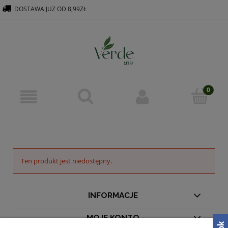
DOSTAWA JUZ OD 8,99ZŁ
516 569 563
KONTAKT@VERDEGROUP.PL
Ten produkt jest niedostępny.
INFORMACJE
MOJE KONTO