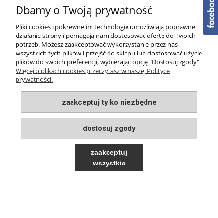
Dbamy o Twoją prywatność
PŁATNOŚCI I DOSTAWA
Pliki cookies i pokrewne im technologie umożliwiają poprawne
O NAS
działanie strony i pomagają nam dostosować ofertę do Twoich
potrzeb. Możesz zaakceptować wykorzystanie przez nas
wszystkich tych plików i przejść do sklepu lub dostosować użycie
plików do swoich preferencji, wybierając opcję "Dostosuj zgody".
Więcej o plikach cookies przeczytasz w naszej Polityce
prywatności.
pokaż pełną wersję strony
zaakceptuj tylko niezbędne
Sklep internetowy Shoper.pl
dostosuj zgody
zaakceptuj
wszystkie