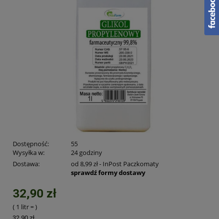
Dostępność:
55
Wysyłka w:
24 godziny
Dostawa:
od 8,99 zł
- InPost Paczkomaty
sprawdź formy dostawy
32,90 zł
( 1
litr
=
)
32,90 zł