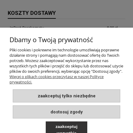
KOSZTY DOSTAWY
InPost Paczkomaty
8,99 zł
Dbamy o Twoją prywatność
InPost Kurier
14,99 zł
Pliki cookies i pokrewne im technologie umożliwiają poprawne
odbiór osobisty w siedzibie firmy
0,00 zł
działanie strony i pomagają nam dostosować ofertę do Twoich
potrzeb. Możesz zaakceptować wykorzystanie przez nas
wszystkich tych plików i przejść do sklepu lub dostosować użycie
plików do swoich preferencji, wybierając opcję "Dostosuj zgody".
INFORMACJE
Więcej o plikach cookies przeczytasz w naszej Polityce
prywatności.
MOJE KONTO
zaakceptuj tylko niezbędne
PŁATNOŚCI I DOSTAWA
dostosuj zgody
O NAS
zaakceptuj