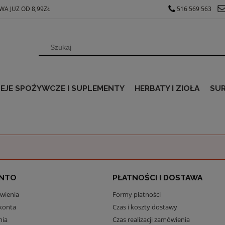
A JUZ OD 8,99ZŁ
516 569 563
EJE SPOŻYWCZE I SUPLEMENTY
HERBATY I ZIOŁA
SU
ONTO
PŁATNOŚCI I DOSTAWA
wienia
Formy płatności
konta
Czas i koszty dostawy
nia
Czas realizacji zamówienia