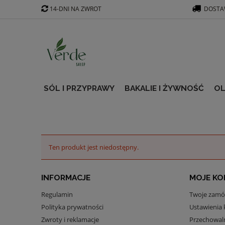
14-DNI NA ZWROT
DOSTAW
SÓL I PRZYPRAWY
BAKALIE I ŻYWNOŚĆ
OL
Ten produkt jest niedostępny.
INFORMACJE
MOJE K
Regulamin
Twoje zamó
Polityka prywatności
Ustawienia 
Zwroty i reklamacje
Przechowal