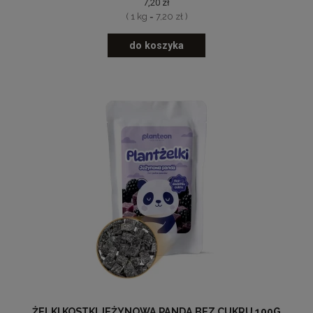
7,20 zł
( 1 kg = 7,20 zł )
do koszyka
ŻELKI KOSTKI JEŻYNOWA PANDA BEZ CUKRU 100G