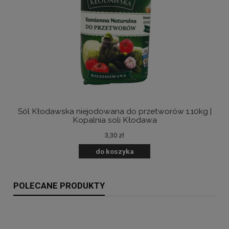
Sól Kłodawska niejodowana do przetworów 1.10kg |
B
Kopalnia soli Kłodawa
3,30 zł
do koszyka
POLECANE PRODUKTY