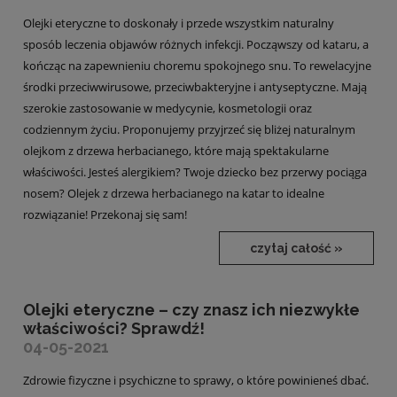
Olejki eteryczne to doskonały i przede wszystkim naturalny
sposób leczenia objawów różnych infekcji. Począwszy od kataru, a
kończąc na zapewnieniu choremu spokojnego snu. To rewelacyjne
środki przeciwwirusowe, przeciwbakteryjne i antyseptyczne. Mają
szerokie zastosowanie w medycynie, kosmetologii oraz
codziennym życiu. Proponujemy przyjrzeć się bliżej naturalnym
olejkom z drzewa herbacianego, które mają spektakularne
właściwości. Jesteś alergikiem? Twoje dziecko bez przerwy pociąga
nosem? Olejek z drzewa herbacianego na katar to idealne
rozwiązanie! Przekonaj się sam!
czytaj całość »
Olejki eteryczne – czy znasz ich niezwykłe
właściwości? Sprawdź!
04-05-2021
Zdrowie fizyczne i psychiczne to sprawy, o które powinieneś dbać.