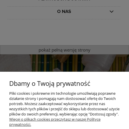
O NAS
pokaż pełną wersję strony
Dbamy o Twoją prywatność
Pliki cookies i pokrewne im technologie umożliwiają poprawne
działanie strony i pomagają nam dostosować ofertę do Twoich
potrzeb. Możesz zaakceptować wykorzystanie przez nas
Sprawdź nasze produkty
wszystkich tych plików i przejść do sklepu lub dostosować użycie
plików do swoich preferencji, wybierając opcję "Dostosuj zgody".
zapachowe
Więcej o plikach cookies przeczytasz w naszej Polityce
prywatności.