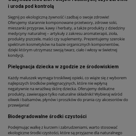
i uroda pod kontrolą
Sięgnij po ekologiczną żywność i zadbaj o swoje zdrowie!
Oferujemy starannie komponowane przetwory, zdrowe soki,
mieszanki przypraw, kawy i herbaty, a także produkty z dziedziny
medycyny naturalnej – artykuły z zakresu aromaterapii, zioła,
produkty pszczele, maści czy suplementy. Prezentujemy szerokie
spektrum kosmetyków na bazie organicznych komponentów,
dzięki którym utrzymasz swoją twarz, ciało i włosy w świetnej
kondycji.
Pielęgnacja dziecka w zgodzie ze środowiskiem
Każdy maluszek wymaga troskliwej opieki, co wiąże się z wyborem
najlepszych środków pielęgnacyjnych, które nie wpłyną
negatywnie na wrażliwą skórę dziecka. Oferujemy delikatne
produkty, zawierające tylko naturalne składniki! Wybieraj wśród
oliwek i balsamów, płynów i proszków do prania czy akcesoriów do
przewijania!
Biodegradowalne środki czystości
Podejmując walkę z kurzem i zabrudzeniami, warto stosować
ekologiczne środki czystości, które są przyjazne dla naturalnego