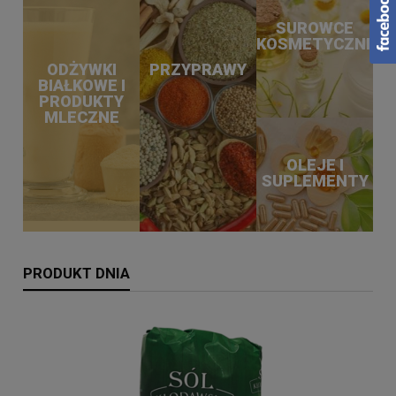
SUROWCE
KOSMETYCZNE
ODŻYWKI
PRZYPRAWY
BIAŁKOWE I
PRODUKTY
MLECZNE
OLEJE I
SUPLEMENTY
PRODUKT DNIA