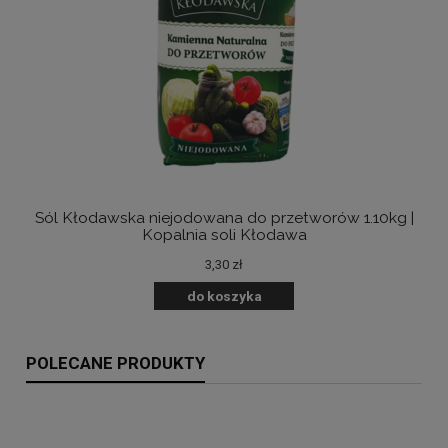
Sól Kłodawska niejodowana do przetworów 1.10kg |
B
Kopalnia soli Kłodawa
3,30 zł
do koszyka
POLECANE PRODUKTY