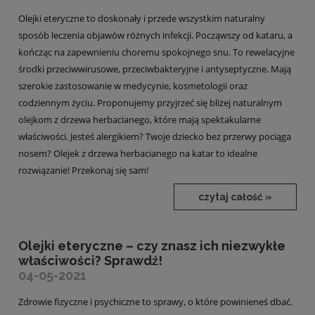
Olejki eteryczne to doskonały i przede wszystkim naturalny
sposób leczenia objawów różnych infekcji. Począwszy od kataru, a
kończąc na zapewnieniu choremu spokojnego snu. To rewelacyjne
środki przeciwwirusowe, przeciwbakteryjne i antyseptyczne. Mają
szerokie zastosowanie w medycynie, kosmetologii oraz
codziennym życiu. Proponujemy przyjrzeć się bliżej naturalnym
olejkom z drzewa herbacianego, które mają spektakularne
właściwości. Jesteś alergikiem? Twoje dziecko bez przerwy pociąga
nosem? Olejek z drzewa herbacianego na katar to idealne
rozwiązanie! Przekonaj się sam!
czytaj całość »
Olejki eteryczne – czy znasz ich niezwykłe
właściwości? Sprawdź!
04-05-2021
Zdrowie fizyczne i psychiczne to sprawy, o które powinieneś dbać.