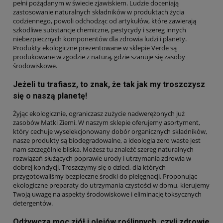
pełni pożądanym w świecie zjawiskiem. Ludzie doceniają
zastosowanie naturalnych składników w produktach życia
codziennego, powoli odchodząc od artykułów, które zawierają
szkodliwe substancje chemiczne, pestycydy i szereg innych
niebezpiecznych komponentów dla zdrowia ludzi i planety.
Produkty ekologiczne prezentowane w sklepie Verde są
produkowane w zgodzie z naturą, gdzie szanuje się zasoby
środowiskowe.
Jeżeli tu trafiasz, to znak, że tak jak my troszczysz
się o naszą planetę!
Żyjąc ekologicznie, ograniczasz zużycie nadwerężonych już
zasobów Matki Ziemi. W naszym sklepie oferujemy asortyment,
który cechuje wyselekcjonowany dobór organicznych składników,
nasze produkty są biodegradowalne, a ideologia zero waste jest
nam szczególnie bliska. Możesz tu znaleźć szereg naturalnych
rozwiązań służących poprawie urody i utrzymania zdrowia w
dobrej kondycji. Troszczymy się o dzieci, dla których
przygotowaliśmy bezpieczne środki do pielęgnacji. Proponując
ekologiczne preparaty do utrzymania czystości w domu, kierujemy
Twoją uwagę na aspekty środowiskowe i eliminację toksycznych
detergentów.
Odżywcza moc ziół i olejów roślinnych, czyli zdrowie