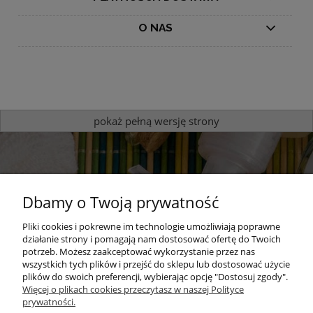
O NAS
pokaż pełną wersję strony
Dbamy o Twoją prywatność
Pliki cookies i pokrewne im technologie umożliwiają poprawne
działanie strony i pomagają nam dostosować ofertę do Twoich
potrzeb. Możesz zaakceptować wykorzystanie przez nas
Sprawdź nasze produkty
wszystkich tych plików i przejść do sklepu lub dostosować użycie
plików do swoich preferencji, wybierając opcję "Dostosuj zgody".
zapachowe
Więcej o plikach cookies przeczytasz w naszej Polityce
prywatności.