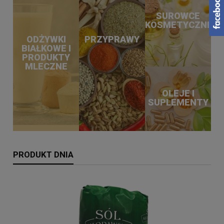
SUROWCE
KOSMETYCZNE
ODŻYWKI
PRZYPRAWY
BIAŁKOWE I
PRODUKTY
MLECZNE
OLEJE I
SUPLEMENTY
PRODUKT DNIA