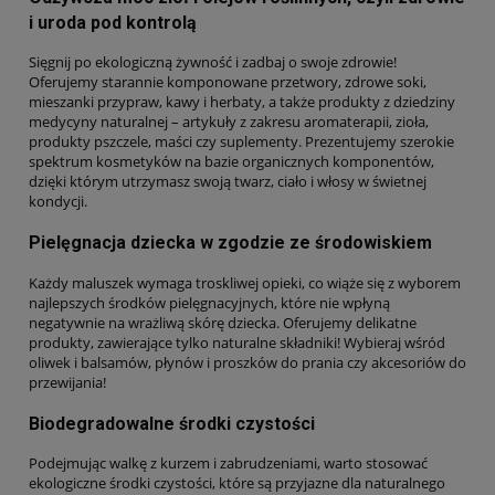
i uroda pod kontrolą
Sięgnij po ekologiczną żywność i zadbaj o swoje zdrowie!
Oferujemy starannie komponowane przetwory, zdrowe soki,
mieszanki przypraw, kawy i herbaty, a także produkty z dziedziny
medycyny naturalnej – artykuły z zakresu aromaterapii, zioła,
produkty pszczele, maści czy suplementy. Prezentujemy szerokie
spektrum kosmetyków na bazie organicznych komponentów,
dzięki którym utrzymasz swoją twarz, ciało i włosy w świetnej
kondycji.
Pielęgnacja dziecka w zgodzie ze środowiskiem
Każdy maluszek wymaga troskliwej opieki, co wiąże się z wyborem
najlepszych środków pielęgnacyjnych, które nie wpłyną
negatywnie na wrażliwą skórę dziecka. Oferujemy delikatne
produkty, zawierające tylko naturalne składniki! Wybieraj wśród
oliwek i balsamów, płynów i proszków do prania czy akcesoriów do
przewijania!
Biodegradowalne środki czystości
Podejmując walkę z kurzem i zabrudzeniami, warto stosować
ekologiczne środki czystości, które są przyjazne dla naturalnego