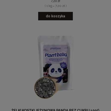
7,20 zł
( 1 kg = 7,20 zł )
do koszyka
ŻELKI KOSTKI JEŻYNOWA PANDA BEZ CUKRU 100G