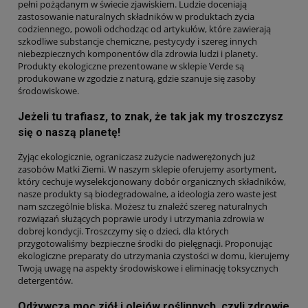
pełni pożądanym w świecie zjawiskiem. Ludzie doceniają
zastosowanie naturalnych składników w produktach życia
codziennego, powoli odchodząc od artykułów, które zawierają
szkodliwe substancje chemiczne, pestycydy i szereg innych
niebezpiecznych komponentów dla zdrowia ludzi i planety.
Produkty ekologiczne prezentowane w sklepie Verde są
produkowane w zgodzie z naturą, gdzie szanuje się zasoby
środowiskowe.
Jeżeli tu trafiasz, to znak, że tak jak my troszczysz
się o naszą planetę!
Żyjąc ekologicznie, ograniczasz zużycie nadwerężonych już
zasobów Matki Ziemi. W naszym sklepie oferujemy asortyment,
który cechuje wyselekcjonowany dobór organicznych składników,
nasze produkty są biodegradowalne, a ideologia zero waste jest
nam szczególnie bliska. Możesz tu znaleźć szereg naturalnych
rozwiązań służących poprawie urody i utrzymania zdrowia w
dobrej kondycji. Troszczymy się o dzieci, dla których
przygotowaliśmy bezpieczne środki do pielęgnacji. Proponując
ekologiczne preparaty do utrzymania czystości w domu, kierujemy
Twoją uwagę na aspekty środowiskowe i eliminację toksycznych
detergentów.
Odżywcza moc ziół i olejów roślinnych, czyli zdrowie