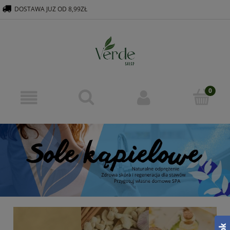
DOSTAWA JUZ OD 8,99ZŁ
516 569 563
KONTAKT@VERDEGROUP.PL