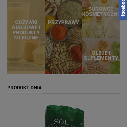
SUROWCE
KOSMETYCZNE
ODŻYWKI
PRZYPRAWY
BIAŁKOWE I
PRODUKTY
MLECZNE
OLEJE I
SUPLEMENTY
PRODUKT DNIA