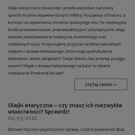
Olejki eteryczne to doskonały i przede wszystkim naturalny
sposób leczenia objawów różnych infekcji. Począwszy od kataru, a
kończąc na zapewnieniu choremu spokojnego snu. To rewelacyjne
środki przeciwwirusowe, przeciwbakteryjne i antyseptyczne. Mają
szerokie zastosowanie w medycynie, kosmetologii oraz
codziennym życiu. Proponujemy przyjrzeć się bliżej naturalnym
olejkom z drzewa herbacianego, które mają spektakularne
właściwości. Jesteś alergikiem? Twoje dziecko bez przerwy pociąga
nosem? Olejek z drzewa herbacianego na katar to idealne
rozwiązanie! Przekonaj się sam!
czytaj całość »
Olejki eteryczne – czy znasz ich niezwykłe
właściwości? Sprawdź!
04-05-2021
Zdrowie fizyczne i psychiczne to sprawy, o które powinieneś dbać.