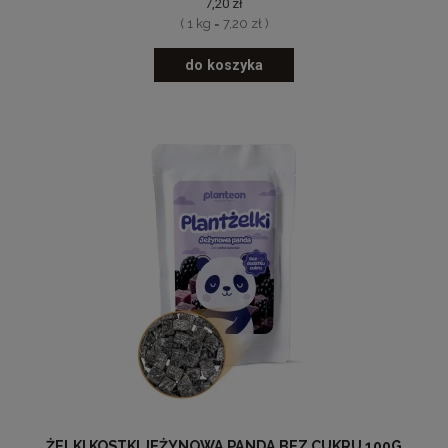
7,20 zł
( 1 kg = 7,20 zł )
do koszyka
ŻELKI KOSTKI JEŻYNOWA PANDA BEZ CUKRU 100G