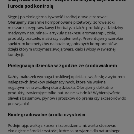
i uroda pod kontrolą
Sięgnij po ekologiczną żywność i zadbaj o swoje zdrowie!
Oferujemy starannie komponowane przetwory, zdrowe soki,
mieszanki przypraw, kawy i herbaty, a także produkty z dziedziny
medycyny naturalnej – artykuły z zakresu aromaterapii, zioła,
produkty pszczele, maści czy suplementy. Prezentujemy szerokie
spektrum kosmetyków na bazie organicznych komponentów,
dzięki którym utrzymasz swoją twarz, ciało i włosy w świetnej
kondycji.
Pielęgnacja dziecka w zgodzie ze środowiskiem
Każdy maluszek wymaga troskliwej opieki, co wiąże się z wyborem
najlepszych środków pielęgnacyjnych, które nie wpłyną
negatywnie na wrażliwą skórę dziecka. Oferujemy delikatne
produkty, zawierające tylko naturalne składniki! Wybieraj wśród
oliwek i balsamów, płynów i proszków do prania czy akcesoriów do
przewijania!
Biodegradowalne środki czystości
Podejmując walkę z kurzem i zabrudzeniami, warto stosować
ekologiczne środki czystości, które są przyjazne dla naturalnego