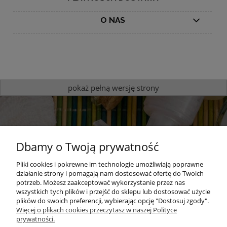
O NAS
pokaż pełną wersję strony
Dbamy o Twoją prywatność
Pliki cookies i pokrewne im technologie umożliwiają poprawne
działanie strony i pomagają nam dostosować ofertę do Twoich
potrzeb. Możesz zaakceptować wykorzystanie przez nas
Sprawdź nasze produkty
wszystkich tych plików i przejść do sklepu lub dostosować użycie
plików do swoich preferencji, wybierając opcję "Dostosuj zgody".
zapachowe
Więcej o plikach cookies przeczytasz w naszej Polityce
prywatności.