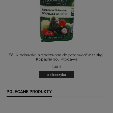
Sól Kłodawska niejodowana do przetworów 1.10kg |
B
Kopalnia soli Kłodawa
3,30 zł
do koszyka
POLECANE PRODUKTY